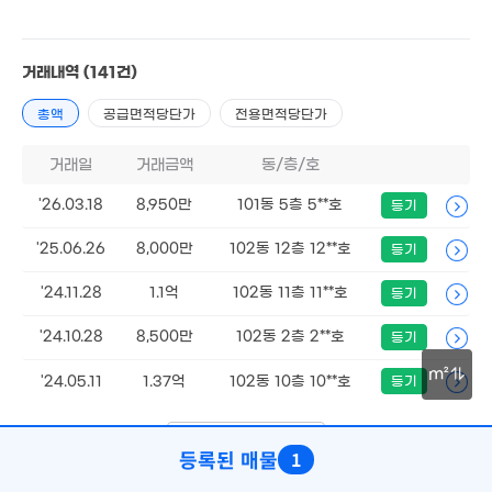
거래내역
(141건)
2.6억
2.85억
6,000만
'23. 03
'13. 07
'08. 09
총액
공급면적당단가
전용면적당단가
1.8억
7,900만
거래일
거래금액
동/층/호
'20. 10
138m²
.6억
5,100만
9,500만
'26.03.18
8,950만
101동 5층 5**호
등기
6. 02
'17. 11
'22. 03
3,500만
1.16억
'25.06.26
8,000만
102동 12층 12**호
등기
47m²
'21. 02
2.4억
'24.11.28
1.1억
102동 11층 11**호
등기
9,600만
'14. 04
'22. 06
5.73억
1억
'19. 09
'24.10.28
8,500만
102동 2층 2**호
'23. 05
등기
2.6억
'07. 04
m²
'24.05.11
1.37억
102동 10층 10**호
등기
10.7억
30m
2.8억
'17. 09
7,300만
'22. 03
5.2억
더보기 (
1/29
)
'14. 05
등록된 매물
1
'16. 04