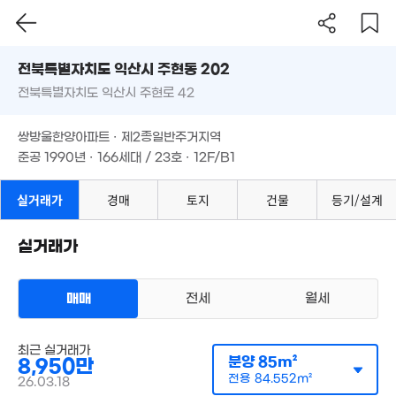
'18. 11
'19. 02
전북특별자치도 익산시 주현동 202
1,515
6,200만
'09. 0
전북특별자치도 익산시 주현로 42
'14. 06
도로명
전북특별자치도 익산시 주현동 202
필터
매물 탐색
8,200만
쌍방울한양아파트 · 제2종일반주거지역
'22. 03
1.2억
2,400만
전북특별자치도 익산시 주현로 42
500만
준공 1990년 · 166세대 / 23호 · 12F/B1
'07. 06
'16. 10
5. 11
9,300만
쌍방울한양아파트 · 제2종일반주거지역
'06. 09
1
준공 1990년 · 166세대 / 23호 · 12F/B1
9,200만
'25.
'20. 04
2,350만
'23. 06
실거래가
경매
토지
건물
등기/설계
4,400만
실거래가
'24. 08
8,700만
'22. 05
8,600만
6,800만
'16. 11
매매
전세
월세
'21. 10
매물가 보기
최근 실거래가
아파트
분양
85m²
8,950만
매매 8950만원
실거래
공급
85m²
/
전용
85m²
전용
84.552m²
26.03.18
계약일 '26. 03