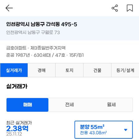
5,021
'18. 07
인천시 남동구 간석동 495-5
8,000만
1.17억
2.53억
41m²
인천광역시 남동구 구월로 73
도로명
'22. 11
60m²
인천광역시 남동구 간석동 495-5
필터
매물 탐색
2.4억
금호아파트 · 제3종일반주거지역
,000만
65m²
인천광역시 남동구 구월로 73
45m²
준공 1987년 · 630세대 / 47호 · 15F/B1
3.45억
'23. 03
2.71억
65m²
금호아파트 · 제3종일반주거지역
2.22억
4,800만
66m²
준공 1987년 · 630세대 / 47호 · 15F/B1
41m²
2.28억
3.8억
49m²
실거래가
경매
토지
건물
등기/설계
'25. 11
2억
50m²
9,900만
1,024만
'22. 10
'26. 06
실거래가
매매
전세
월세
아파트
최근 실거래가
매매 2억 3800만원
분양
55m²
2.38억
실거래
공급
55m²
/
전용
43m²
전용
43.08m²
25.11.12
계약일 '25. 11