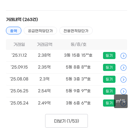
거래내역
(263건)
총액
공급면적당단가
전용면적당단가
25억
'26. 01
거래일
거래금액
동/층/호
'25.11.12
2.38억
3동 15층 15**호
등기
'25.09.15
2.35억
5동 8층 8**호
등기
'25.08.08
2.3억
5동 3층 3**호
등기
'25.06.25
2.54억
5동 9층 9**호
등기
m²
'25.05.24
2.49억
3동 6층 6**호
등기
30m
더보기 (
1/53
)