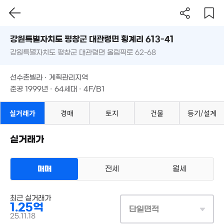
2,300만
586만
'17. 06
'22. 04
강원특별자치도 평창군 대관령면 횡계리 613-41
강원특별자치도 평창군 대관령면 올림픽로 62-68
도로명
6,412만
강원특별자치도 평창군 대관령면 횡계리 613-41
'11. 07
필터
매물 탐색
선수촌빌라 · 계획관리지역
329만
강원특별자치도 평창군 대관령면 올림픽로 62-68
준공 1999년 · 64세대 · 4F/B1
3.7억
'24. 02
'25. 02
837만
선수촌빌라 · 계획관리지역
'15. 06
준공 1999년 · 64세대 · 4F/B1
1.3억
'15. 05
실거래가
경매
토지
건물
등기/설계
5.8
'15.
1.74억
실거래가
'15. 05
매매
전세
월세
144만
'15. 05
최근 실거래가
다세대
1.25억
매매 1억 2500만원
실거래
단일면적
7,199만
공급
78m²
/
전용
69m²
25.11.18
'11. 07
계약일 '25. 11