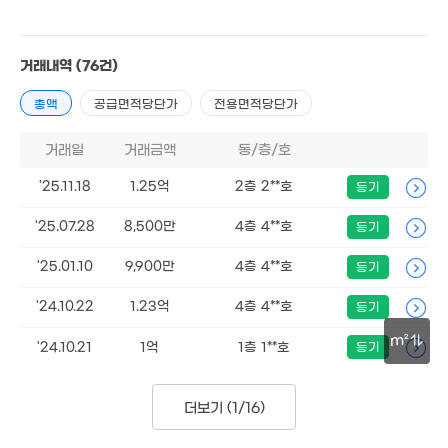
거래내역
(76건)
총액
공급면적당단가
전용면적당단가
거래일
거래금액
동/층/호
'25.11.18
1.25억
2층 2**호
등기
'25.07.28
8,500만
4층 4**호
등기
'25.01.10
9,900만
4층 4**호
등기
'24.10.22
1.23억
4층 4**호
등기
m²
'24.10.21
1억
1층 1**호
등기
30m
더보기 (
1/16
)