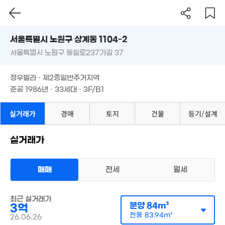
74m²
서울시 노원구 상계동 1104-2
8.3억
서울특별시 노원구 동일로237가길 37
도로명
'12. 06
3.6억
서울특별시 노원구 상계동 1104-2
필터
'20. 03
매물 탐색
9,000만
정우빌라 · 제2종일반주거지역
서울특별시 노원구 동일로237가길 37
37m²
준공 1986년 · 33세대 · 3F/B1
5.45억
정우빌라 · 제2종일반주거지역
'06. 08
14.7억
준공 1986년 · 33세대 · 3F/B1
'17. 10
6.73억
실거래가
경매
'14. 03
토지
건물
등기/설계
4.5억
월 36만
'21. 01
20m²
월 70만
66m²
실거래가
2.2억
54m²
4.9억
월 40만
매매
전세
월세
'18. 05
33m²
다세대
2.35억
매매 3억
최근 실거래가
74m²
실거래
분양
84m²
3억
공급
84m²
/
전용
84m²
월 45만
계약일 '26. 06
25억
전용
83.94m²
6,000만
24m²
26.06.26
. 01
20m²