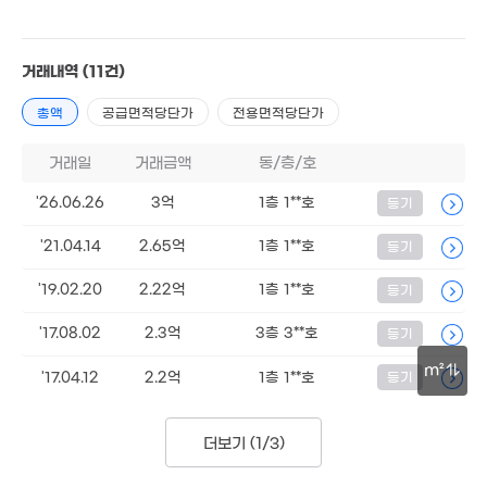
45억
30억
월 47만
매물
매물
'23. 04
'19. 09
23m²
거래내역
(11건)
2.94억
57m²
270억
3.17억
총액
공급면적당단가
전용면적당단가
'26. 08
86m²
.63억
3억
56m²
63m²
거래일
거래금액
동/층/호
108억
'26. 06
1억
'26.06.26
3억
1층 1**호
등기
5m²
'21.04.14
2.65억
1층 1**호
등기
14.3억
'09. 07
'19.02.20
2.22억
2.78억
1층 1**호
등기
3.43억
73m²
84m²
1.8억
56m²
'17.08.02
2.3억
3층 3**호
등기
m²
'17.04.12
2.2억
1층 1**호
등기
2.49억
30m
74m²
더보기 (
1/3
)