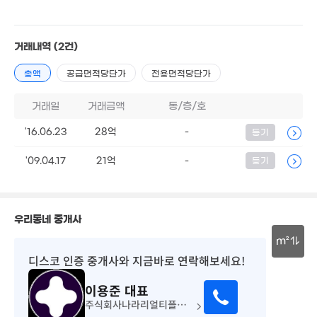
2억
'19. 05
2.98억
72m²
거래내역
(2건)
4.85억
총액
공급면적당단가
전용면적당단가
4.8억
93m²
104m²
7억
5. 04
거래일
거래금액
동/층/호
3.9억
'16.06.23
28억
-
등기
116m²
'09.04.17
21억
-
등기
2.72억
53m²
6,433만
4.2억
'22. 03
97m²
우리동네 중개사
7.4억
16.21억
'16. 04
8억
m²
2.5억
'19. 09
'22. 05
90m²
디스코 인증 중개사
와 지금바로 연락해보세요!
30m
4.65억
'20. 08
이용준
대표
3.5억
'17. 07
주식회사나라리얼티플러스부동산중개법인