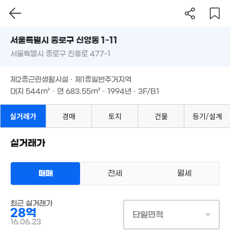
.25억
. 08
서울시 종로구 신영동 1-11
37억
서울특별시 종로구 진흥로 477-1
7.62억
도로명
'26. 07
105m²
서울특별시 종로구 신영동 1-11
.1억
필터
매물 탐색
제2종근린생활시설 · 제1종일반주거지역
8. 09
6.
서울특별시 종로구 진흥로 477-1
86
대지
544m²
· 연
683.55m²
· 1994년 · 3F/B1
11억
제2종근린생활시설 · 제1종일반주거지역
3.3억
'13. 09
77m²
대지
544m²
· 연
683.55m²
· 1994년 · 3F/B1
32.
'22
5.35억
실거래가
경매
토지
건물
등기/설계
'20. 06
15.54억
'24. 09
실거래가
1.73억
'26. 04
3억
매매
전세
월세
60m²
5.6억
'24. 04
3억
20억
9m²
상업용건물
9.7억
최근 실거래가
'16. 06
매매 28억
'17. 06
28억
실거래
단일면적
대지
544m²
/
연
684m²
4.95억
16.06.23
계약일 '16. 06
88m²