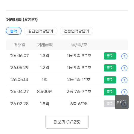
8,500만
41m²
거래내역
(621건)
4,500만
34m²
4.3억
총액
공급면적당단가
전용면적당단가
75m²
9,150만
50m²
거래일
거래금액
동/층/호
'26.06.07
1.08억
1.3억
1동 9층 9**호
등기
54m²
'26.05.29
1.2억
1동 9층 9**호
등기
'26.05.14
1억
2동 1층 1**호
등기
'26.04.27
8,500만
2동 7층 7**호
등기
m²
'26.02.28
1.5억
6층 6**호
등기
30m
더보기 (
1/125
)