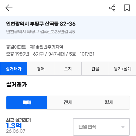
4.2억
'25. 10
64m²
인천시 부평구 산곡동 82-36
6.73억
8.5억
1.16억
인천광역시 부평구 길주로326번길 45
도로명
'21. 09
'26. 02
'07. 01
인천광역시 부평구 산곡동 82-36
필터
매물 탐색
동원아파트 · 제1종일반주거지역
인천광역시 부평구 길주로326번길 45
준공 1989년 · 6가구 / 347세대 / 5호 · 10F/B1
동원아파트 · 제1종일반주거지역
준공 1989년 · 6가구 / 347세대 / 5호 · 10F/B1
실거래가
경매
토지
건물
등기/설계
실거래가
매매
전세
월세
아파트
최근 실거래가
매매 1억 3000만원
실거래
1.3억
공급
65m²
/
전용
47m²
단일면적
계약일 '26. 06
26.06.07