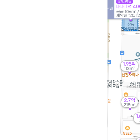
상가사무실
매매 1억 4
실거래
공급
106m²
/
계약일 '20. 12
1.95억
113m²
2.7억
55m²
2.7억
218m²
1