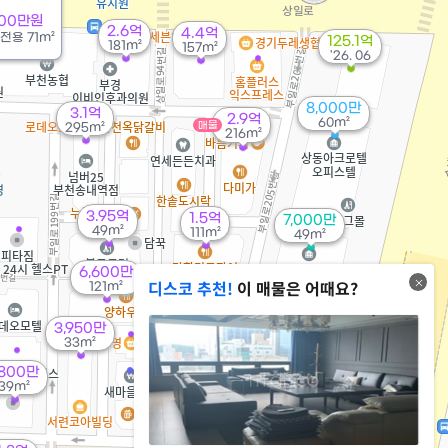
000만원
2.6억
4.4억
전용
71m²
125.1억
181m²
157m²
'26. 06
8,000만
3.1억
2.9억
60m²
매물
295m²
216m²
3.95억
1.5억
7,000만
49m²
111m²
49m²
6,600만
디스코 추천!
이 매물은 어때요?
121m²
5,400만
6.7억
50m²
584m²
3,950만
33m²
9,500만
58m²
,800만
39m²
8,500만
54m²