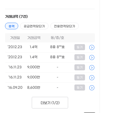
거래내역
(7건)
총액
공급면적당단가
전용면적당단가
거래일
거래금액
동/층/호
'20.12.23
1.4억
8층 8**호
등기
'20.12.23
1.4억
8층 8**호
등기
'16.11.23
9,000만
-
등기
'16.11.23
9,000만
-
등기
'16.09.20
8,600만
-
등기
더보기 (
1/2
)