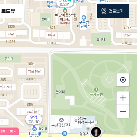
6.12억
102m²
로드뷰
건물보기
9억
'08. 10
매물가 보기