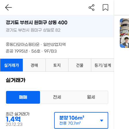
경기도 부천시 원미구 상동 400
경기도 부천시 원미구 상일로 82
중동다모아쇼핑타운 · 일반상업지역
지
준공 1995년 · 56호 · 9F/B3
실거래가
경매
토지
건물
등기/설계
측
실거래가
평
m
매매
전세
월세
총
단
최근 실거래가
분양
106m²
1.4억
전용
70.7m²
20.12.23