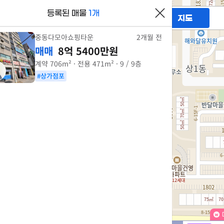
등록된 매물
1개
필터
매물만 보기
지도
중동다모아쇼핑타운
2개월 전
매매
8억 5400만원
계약
706m²
· 전용
471m²
· 9 / 9층
#상가점포
4.28억
77m²
도
정
2
액
가