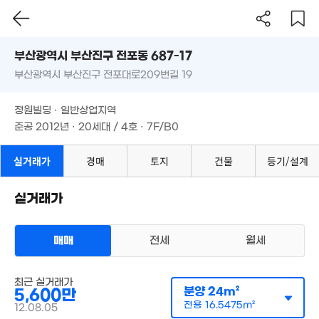
9.58억
1.3억
'17. 04
21.65억
부산시 부산진구 전포동 687-17
24m²
0m²
월 39만
부산광역시 부산진구 전포대로209번길 19
도로명
34m²
부산광역시 부산진구 전포동 687-17
필터
매물 탐색
정원빌딩 · 일반상업지역
1.2억
부산광역시 부산진구 전포대로209번길 19
23m²
준공 2012년 · 20세대 / 4호 · 7F/B0
정원빌딩 · 일반상업지역
14.5억
'17. 12
준공 2012년 · 20세대 / 4호 · 7F/B0
1.33억
107m²
10.5억
'11. 04
실거래가
경매
토지
건물
등기/설계
월 55만
실거래가
30m²
매매
전세
월세
15억
'24. 05
다세대
최근 실거래가
매매 6700만원
실거래
분양
15억
24m²
5,600만
공급
28m²
/
전용
20m²
44.5억
'20. 12
계약일 '12. 08
전용
16.5475m²
12.08.05
'22. 03