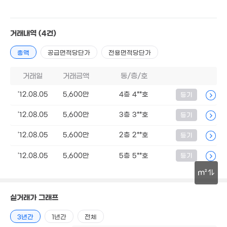
27억
매물
'16. 08
7억
20억
거래내역
(4건)
2.04억
'12. 06
'12. 04
97m²
9,000만
52m²
총액
공급면적당단가
전용면적당단가
거래일
거래금액
동/층/호
1.35억
'12.08.05
5,600만
4층 4**호
'09. 04
등기
7,100만
72m²
3.1억
52억
'12.08.05
5,600만
3층 3**호
등기
'12. 08
'26. 06
'12.08.05
5,600만
2층 2**호
등기
1.73억
44m²
1.4억
1.79억
'12.08.05
5,600만
5층 5**호
등기
'15. 11
56m²
75억
m²
'25. 12
30m
실거래가 그래프
3년간
1년간
전체