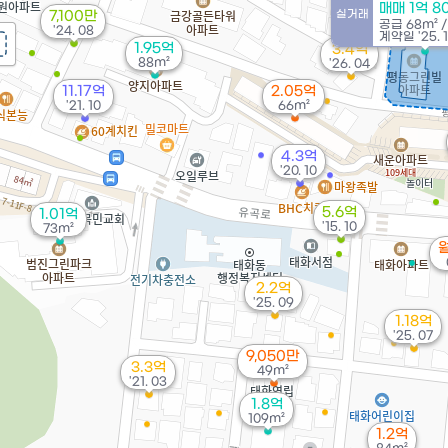
매매 1억 8
실거래
7,100만
공급
68m²
'24. 08
계약일 '25. 
1.95억
3.4억
88m²
'26. 04
11.17억
2.05억
'21. 10
66m²
4.3억
'20. 10
5.6억
1.01억
'15. 10
73m²
월
2.2억
'25. 09
1.18억
'25. 07
9,050만
3.3억
49m²
'21. 03
1.8억
109m²
1.2억