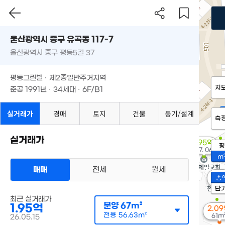
울산광역시 중구 유곡동 117-7
울산광역시 중구 평동5길 37
평동그린빌 · 제2종일반주거지역
지
준공 1991년 · 34세대 · 6F/B1
실거래가
경매
토지
건물
등기/설계
측
실거래가
7.95억
평
'07. 06
m
매매
전세
월세
2.1
총
70m
단
최근 실거래가
분양
67m²
1.95억
2.0
전용
56.63m²
61m
26.05.15