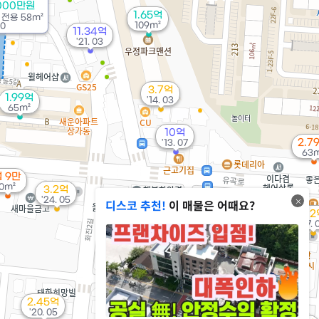
000만원
1.65억
/
전용
58m²
109m²
10
11.34억
'21. 03
3.7억
1.99억
'14. 03
65m²
10억
2.7
'13. 07
63m
 9만
0m²
3.2억
'24. 05
디스코 추천!
이 매물은 어때요?
3.48억
6.15억
4.2
'18. 09
'11. 04
'07. 
5억
1.15억
'19. 11
68m²
13.5억
5.48억
2.45억
'25. 04
'26. 06
'20. 05