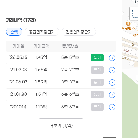
거래내역
(17건)
총액
공급면적당단가
전용면적당단가
거래일
거래금액
동/층/호
'26.05.15
1.95억
5층 5**호
등기
'21.07.03
1.65억
2층 2**호
등기
'21.06.07
1.59억
3층 3**호
등기
'21.01.30
1.51억
6층 6**호
등기
'20.10.14
1.13억
6층 6**호
등기
더보기 (
1/4
)