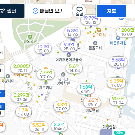
필터
매물만 보기
지도
19.79억
'25. 12
1,200만
5.3억
'10. 09
'14. 09
9.3억
10.1억
'25. 03
'15. 03
도
5.68억
'20. 01
2,000만
5.6억
'20. 11
'14. 04
정
7.79억
'07. 06
6.35억
'17. 09
1.68억
64m²
2
5,299만
907만
'07. 06
1.65억
'11. 04
3.3억
39m²
억
액
'17. 09
²
1.7억
가
'17. 03
3.2억
9억
5.52억
104m²
²
'06. 11
아파트