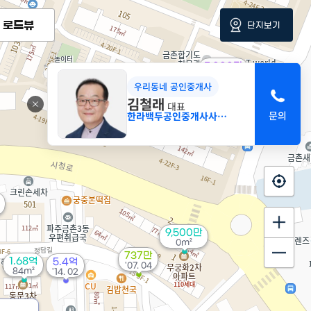
로드뷰
단지보기
5,000만
28m²
우리동네 공인중개사
김철래
대표
한라백두공인중개사사무소
9,500만
0m²
737만
1.68억
5.4억
'07. 04
84m²
'14. 02