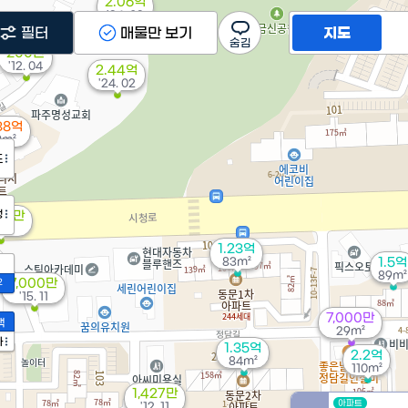
2.06억
'24. 02
필터
매물만 보기
지도
200만
'12. 04
2.44억
'24. 02
38억
9m²
도
정
00만
. 11
1.23억
83m²
1.5억
89m²
7,000만
2
'15. 11
7,000만
액
29m²
가
1.35억
2.2억
84m²
110m²
1,427만
아파트
'12. 11