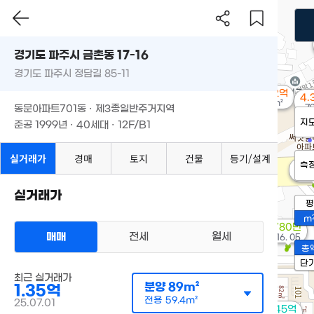
경기도 파주시 금촌동 17-16
경기도 파주시 정담길 85-11
4.22억
4.
77m²
7
동문아파트701동 · 제3종일반주거지역
지
준공 1999년 · 40세대 · 12F/B1
실거래가
경매
토지
건물
등기/설계
측
6,5
'15
실거래가
평
m
780만
매매
전세
월세
'16. 05
총
단
최근 실거래가
분양
89m²
1.35억
전용
59.4m²
25.07.01
1.45억