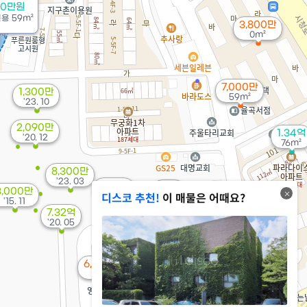
00만원
전용
59m²
3,800만
0m²
7,000만
1,300만
59m²
'23. 10
2,090만
1.34억
'20. 12
76m²
8,300만
'23. 03
6.23억
1.8억
3,000만
디스코 추천!
이 매물은 어때요?
'23. 04
77m²
'15. 11
7.32억
'20. 05
1.57억
1.51억
63m²
40m²
6,000만
2.05억
55m²
236m²