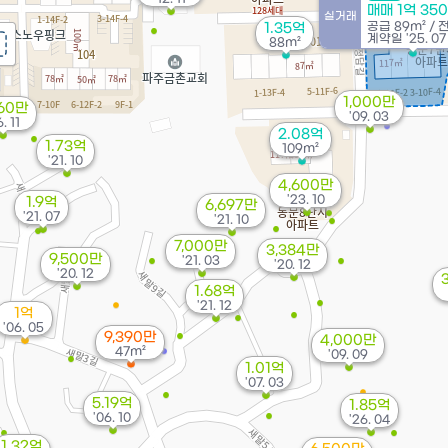
매매 1억 35
실거래
공급
89m²
/
1.35억
계약일 '25. 07
88m²
1,000만
960만
'09. 03
. 11
2.08억
1.73억
109m²
'21. 10
4,600만
'23. 10
1.9억
6,697만
'21. 07
'21. 10
7,000만
3,384만
9,500만
'21. 03
'20. 12
'20. 12
1.68억
'21. 12
1억
'06. 05
9,390만
4,000만
47m²
'09. 09
1.01억
'07. 03
5.19억
1.85억
'06. 10
'26. 04
1.32억