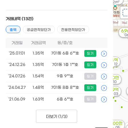
82m²
거래내역
(13건)
총액
공급면적당단가
전용면적당단가
6,
'06
거래일
거래금액
동/층/호
'25.07.01
1.35억
701동 6층 6**호
등기
1.14억
'20. 12
'24.12.26
1.35억
701동 1층 1**호
등기
'24.07.26
1.54억
9층 9**호
등기
2,360만
'07. 10
'24.04.27
1.48억
701동 8층 8**호
등기
1.39억
'21. 03
'21.06.09
1.63억
6층 6**호
등기
더보기 (
1/3
)
5,400만
'16. 05