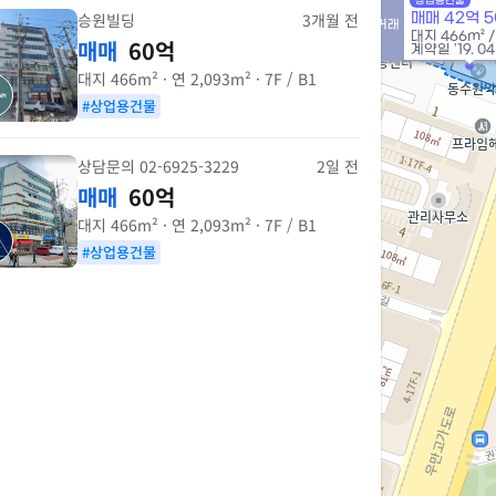
상업용건물
승원빌딩
3개월 전
매매 42억 
실거래
대지
466m²
매매
60억
계약일 '19. 04
대지
466m²
· 연
2,093m²
· 7F / B1
4억
259m²
#상업용건물
3.25억
81m²
상담문의 02-6925-3229
2일 전
매매
60억
대지
466m²
· 연
2,093m²
· 7F / B1
#상업용건물
만
1
3.1억
82m²