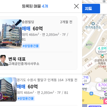
등록된 매물
4개
필터
매물만 보기
지도
4.88억
3.75억
111m²
223m²
승원빌딩
2개월 전
3억
매매
60억
231m²
대지
466m²
· 연
2,093m²
· 7F /
2.7억
B1
'10. 08
도
#상업용건물
4.8억
109m²
3.5억
정
변욱
대표
165m²
고래공인중개사사무소
2
12.7억
경기도 수원시 팔달구 인계동 164
3개월 전
매물
'15. 01
매매
60억
액
3,70
34m
가
대지
466m²
· 연
2,093m²
· 7F / B1
5.45억
115m²
#상업용건물
2억
매물
87m²