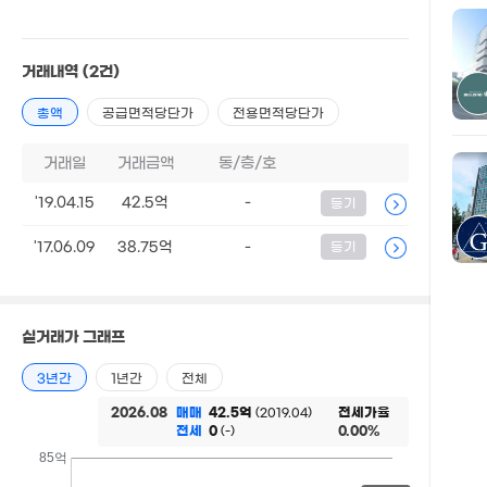
거래내역
(2건)
총액
공급면적당단가
전용면적당단가
거래일
거래금액
동/층/호
'19.04.15
42.5억
-
등기
'17.06.09
38.75억
-
등기
127
'17. 0
실거래가 그래프
3년간
1년간
전체
2026.08
매매
42.5억
전세가율
(2019.04)
전세
0
0.00%
(-)
85억