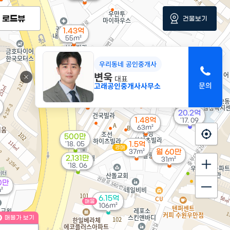
3,758만
로드뷰
건물보기
'18. 06
1.43억
55m²
1.1억
10억
2,548만
56m²
'25. 03
'07. 12
우리동네 공인중개사
변욱
대표
1.3억
고래공인중개사사무소
53m²
월 35만
1.9억
42m²
68m²
20.2억
1.48억
'17. 09
63m²
500만
'18. 05
1.5억
경매
37m²
월 60만
2,131만
31m²
'18. 06
0만
²
6.15억
매물
106m²
매물가 보기