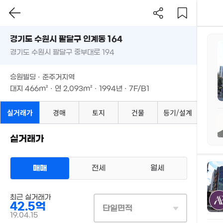
경기도 수원시 팔달구 인계동 164
경기도 수원시 팔달구 중부대로 194
승원빌딩 · 준주거지역
지
대지
466m²
· 연
2,093m²
· 1994년 · 7F/B1
실거래가
경매
토지
건물
등기/설계
측
실거래가
평
m
매매
전세
월세
총
단
최근 실거래가
42.5억
단일면적
19.04.15