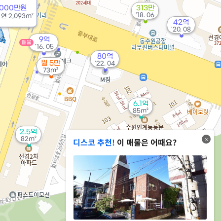
5000만원
313만
'18. 06
/
연
2,093m²
42억
'20. 08
9억
매물
'16. 05
80억
월 5만
'22. 04
73m²
6.1억
85m²
2.5억
2.5억
82m²
디스코 추천!
이 매물은 어때요?
172m²