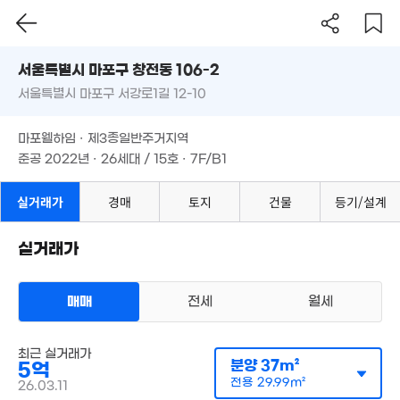
서울시 마포구 창전동 106-2
서울특별시 마포구 서강로1길 12-10
도로명
서울특별시 마포구 창전동 106-2
필터
매물 탐색
마포웰하임 · 제3종일반주거지역
서울특별시 마포구 서강로1길 12-10
준공 2022년 · 26세대 / 15호 · 7F/B1
마포웰하임 · 제3종일반주거지역
준공 2022년 · 26세대 / 15호 · 7F/B1
18.82억
111m²
실거래가
경매
토지
건물
등기/설계
6,460만
126
41m²
'21
실거래가
9,000만
'23. 06
110억
매매
전세
월세
'21. 02
다세대
최근 실거래가
매매 5억
165억
실거래
분양
37m²
5억
매물
14억
공급
37m²
/
전용
30m²
'26. 06
계약일 '26. 03
'21. 03
전용
29.99m²
26.03.11