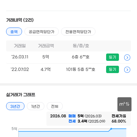
35.71억
매물
'20. 07
거래내역
(2건)
259억
'15. 12
총액
공급면적당단가
전용면적당단가
1.45억
'19. 03
거래일
거래금액
동/층/호
월 17만
'26.03.11
5억
6층 6**호
등기
14.55억
26m²
106m²
'22.07.02
4.7억
101동 5층 5**호
등기
46억
물
'14. 12
1억
'12. 11
실거래가 그래프
43억
m²
'20. 02
4.44억
3년간
1년간
전체
'15. 04
53.64억
매물
30m
2026.08
매매
5억
전세가율
(2026.03)
'20. 04
14억
전세
3.4억
68.00%
(2025.09)
9.2억
'21. 03
'22. 08
5억