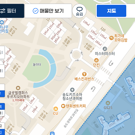
필터
매물만 보기
지도
도
²
정
2
액
가
지
지