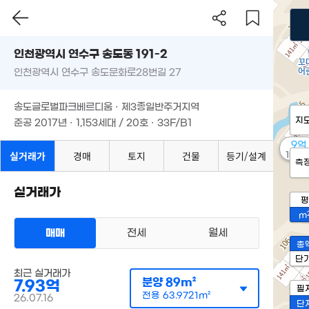
인천광역시 연수구 송도동 191-2
인천광역시 연수구 송도문화로28번길 27
송도글로벌파크베르디움 · 제3종일반주거지역
지
준공 2017년 · 1,153세대 / 20호 · 33F/B1
9억
실거래가
경매
토지
건물
등기/설계
158m
측
실거래가
평
m
매매
전세
월세
총
단
최근 실거래가
분양
89m²
7.93억
필
전용
63.9721m²
26.07.16
단