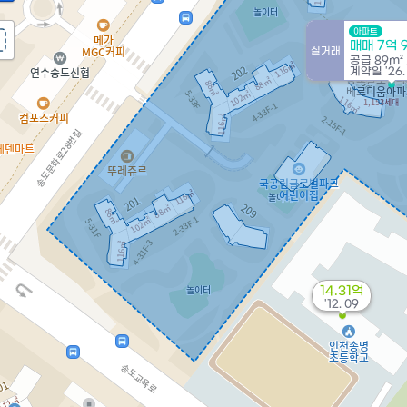
아파트
매매 7억 
실거래
공급
89m²
계약일 '26.
14.31억
'12. 09