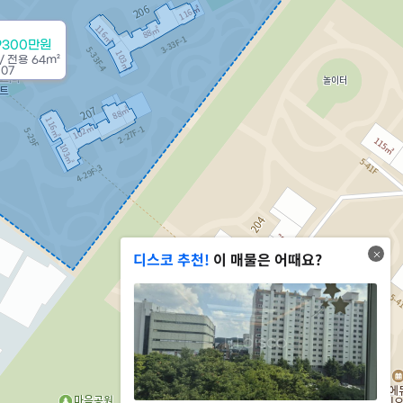
9300만원
/
전용
64m²
 07
디스코 추천!
이 매물은 어때요?