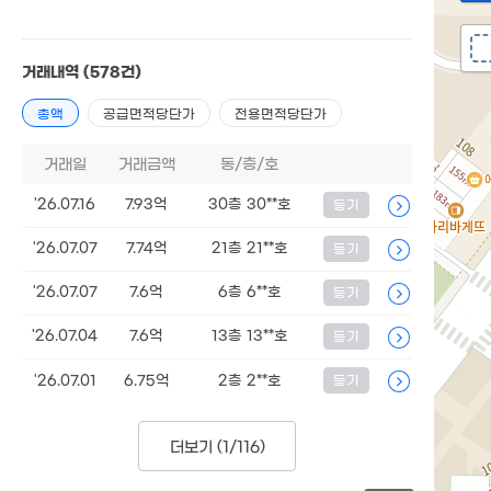
거래내역
(578건)
총액
공급면적당단가
전용면적당단가
거래일
거래금액
동/층/호
'26.07.16
7.93억
30층 30**호
등기
'26.07.07
7.74억
21층 21**호
등기
'26.07.07
7.6억
6층 6**호
등기
'26.07.04
7.6억
13층 13**호
등기
'26.07.01
6.75억
2층 2**호
등기
더보기 (
1/116
)