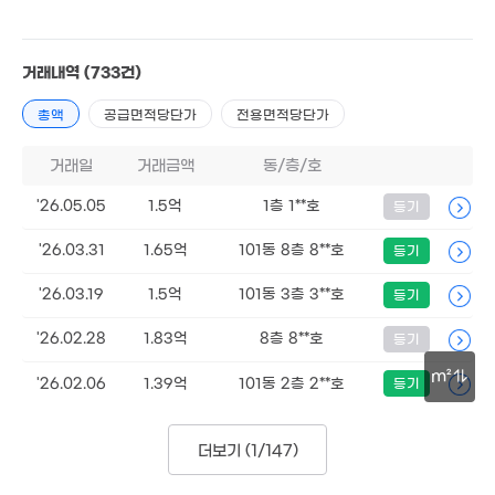
1억
7. 09
거래내역
(733건)
총액
공급면적당단가
전용면적당단가
거래일
거래금액
동/층/호
'26.05.05
1.5억
2.57억
1층 1**호
등기
108m²
'26.03.31
1.65억
101동 8층 8**호
등기
'26.03.19
1.5억
101동 3층 3**호
등기
'26.02.28
1.83억
8층 8**호
등기
1.5억
m²
81m²
'26.02.06
1.39억
101동 2층 2**호
등기
50m
더보기 (
1/147
)