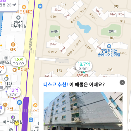
만원
전용
23m²
7
1.8억
'10. 09
18.7억
1억
84m²
²
디스코 추천!
이 매물은 어때요?
억
 08
12억
37m²
억
7