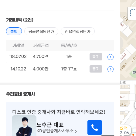
거래내역
(2건)
총액
공급면적당단가
전용면적당단가
거래일
거래금액
동/층/호
'18.07.02
4,700만
1층
등기
'14.10.22
4,000만
1층 1**호
등기
우리동네 중개사
디스코 인증 중개사
와 지금바로 연락해보세요!
노후근
대표
33억
KD공인중개사사무소
매물
'22. 06