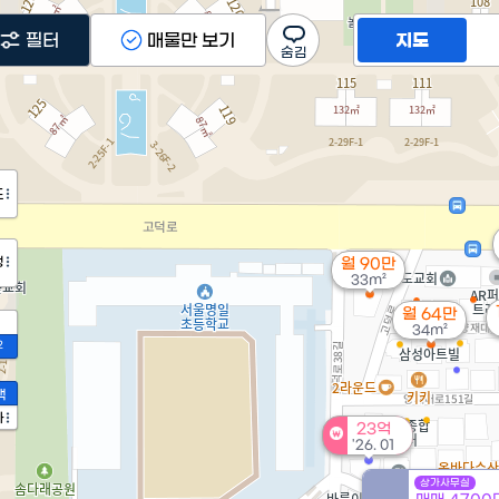
필터
매물만 보기
지도
도
정
월 90만
33m²
월 64만
34m²
2
액
가
23억
'26. 01
상가사무실