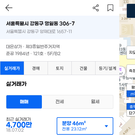
서울특별시 강동구 명일동 306-7
서울특별시 강동구 양재대로 1657-11
대은상가 · 제3종일반주거지역
지
준공 1984년 · 121호 · 5F/B2
실거래가
경매
토지
건물
등기/설계
5억
측
43m²
실거래가
평
m
매매
전세
월세
총
단
최근 실거래가
분양
46m²
4,700만
전용
23.12m²
18.07.02