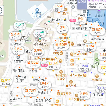
매매 4700
실거래
공급
46m²
/
1.2억
계약일 '18. 0
55m²
5억
매물
49m²
4.5억
2억
98m²
월 80만
57m²
5.5억
29m²
2.4억
109m²
62m²
월 50만
3.3억
42m²
2.5억
84m²
2.9억
66m²
53m²
2.3
81m
월 55만
13.3억
매물
21m²
16억
'08. 12
32
'12. 08
'18.
12.9억
1.94억
'15. 03
33m²
23.2
월 73만
'14. 0
3.5억
34m²
148m²