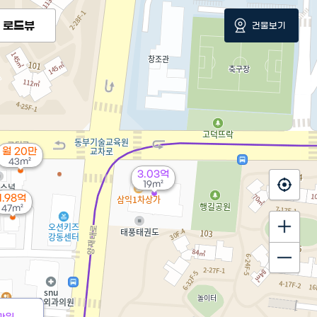
로드뷰
건물보기
월 20만
43m²
3.03억
19m²
1.98억
47m²