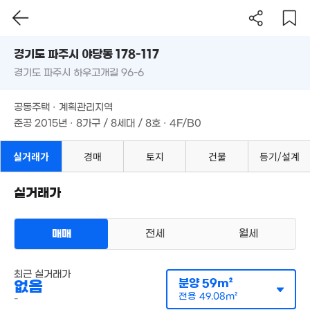
'18. 09
4.79억
7.75억
'15. 06
경기도 파주시 야당동 178-117
'21. 12
2,000만
'23. 02
경기도 파주시 하우고개길 96-6
도로명
2.45억
2,000만
경기도 파주시 야당동 178-117
필터
매물 탐색
69m²
'23. 02
공동주택 · 계획관리지역
2,000만
경기도 파주시 하우고개길 96-6
'21. 07
준공 2015년 · 8가구 / 8세대 / 8호 · 4F/B0
5.65억
경매
8.
'22. 05
'08.
공동주택 · 계획관리지역
8,000만
준공 2015년 · 8가구 / 8세대 / 8호 · 4F/B0
'22. 07
1.93억
55m²
7,200만
실거래가
경매
토지
건물
등기/설계
'08. 03
1.04
'13. 0
1억
1.27억
실거래가
44m²
62m²
1.2억
44m²
2.04억
1.2억
70m²
1.64억
11.75억
매매
41m²
전세
월세
57m²
'09. 07
감정가 보기
다세대
최근 실거래가
15.15억
매매 2억 3000만원
분양
59m²
없음
실거래
'26. 07
공급
54m²
/
전용
44m²
전용
49.08m²
월 140만
-
계약일 '21. 07
78m²
4.9