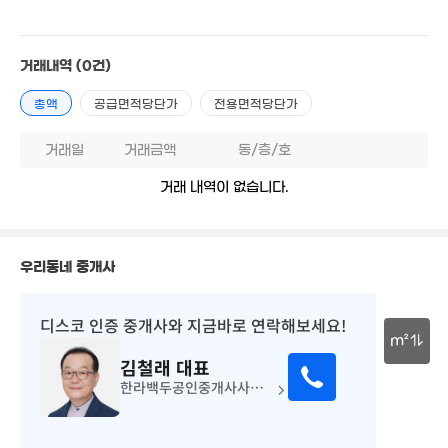
194
5.3억
2,107만
거래내역
(0건)
220m²
6.7억
'15. 07
12. 10
총액
공급면적당단가
전용면적당단가
15.99억
'21. 12
100만
'20. 10
12.63억
거래일
거래금액
동/층/호
'24. 10
12.18억
'08. 12
거래 내역이 없습니다.
7,000만
1.83억
'18. 07
1.8억
74m²
76m²
우리동네 중개사
1.82억
1.52억
82m²
'26. 04
5,535만
333만
디스코 인증 중개사
와 지금바로 연락해보세요!
월 100만
'08. 05
'21. 02
80m²
m²
김철래
대표
6.55억
5.37억
30m
'21. 04
한라백두공인중개사사무소
'16. 02
2.8억
3.12억
84m²
96m²
2.05억
79m²