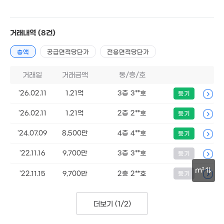
9,956만
55m²
거래내역
(8건)
8,330만
68m²
총액
공급면적당단가
전용면적당단가
거래일
거래금액
동/층/호
'26.02.11
1.21억
3층 3**호
등기
'26.02.11
1.21억
2층 2**호
등기
'24.07.09
8,500만
4층 4**호
등기
'22.11.16
9,700만
3층 3**호
등기
m²
'22.11.15
9,700만
2층 2**호
등기
3억
30m
83m²
더보기 (
1/2
)