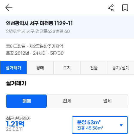
인천시 서구 마전동 1129-11
인천광역시 서구 검단로623번길 60
도로명
인천광역시 서구 마전동 1129-11
필터
매물 탐색
동아그랑빌 · 제2종일반주거지역
인천광역시 서구 검단로623번길 60
준공 2012년 · 24세대 · 5F/B0
동아그랑빌 · 제2종일반주거지역
준공 2012년 · 24세대 · 5F/B0
실거래가
경매
토지
건물
등기/설계
실거래가
.39억
3m²
1.4억
66m²
매매
전세
월세
다세대
매매 1억 2100만원
3억
실거래
최근 실거래가
공급
53m²
/
전용
46m²
분양
53m²
80m²
1.21억
계약일 '26. 02
전용
45.58m²
26.02.11