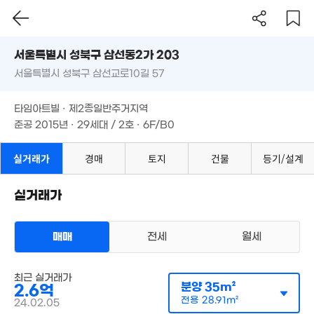
23억
6.5억
'25. 04
매물
'25. 08
'17. 05
서울시 성북구 삼선동2가 203
12.9억
서울특별시 성북구 삼선교로10길 57
'24. 02
도로명
28.5억
'17. 08
서울특별시 성북구 삼선동2가 203
필터
매물 탐색
15억
타임아트빌 · 제2종일반주거지역
'25. 11
13.5억
서울특별시 성북구 삼선교로10길 57
준공 2015년 · 29세대 / 2호 · 6F/B0
39.5억
'17. 05
매물
'22. 05
타임아트빌 · 제2종일반주거지역
9.85억
5.8억
준공 2015년 · 29세대 / 2호 · 6F/B0
'23. 09
'16. 03
2.4억
33m²
19.75억
13.58억
매물
실거래가
경매
토지
건물
등기/설계
'17. 07
'11. 08
8.7억
'21. 03
11.43억
실거래가
'11. 06
4.5억
5.89억
6.43억
'26. 04
'20. 11
'26.08.19.
매매
전세
월세
7.2억
284m²
다세대
30.12억
최근 실거래가
매매 7억 7050만원
'21. 04
실거래
분양
8.7억
35m²
2.6억
5,460만
공급
0m²
/
전용
162m²
'25. 12
'20. 11
계약일 '15. 03
전용
28.91m²
24.02.05