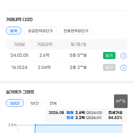
4.61억
5.
64m²
12.8억
'25
'17. 07
92.59억
5,986만
'20. 11
거래내역
(2건)
16.65억
'20. 11
매물
3.2억
'21. 08
34m²
총액
공급면적당단가
전용면적당단가
8억
6.94억
'23. 07
'24. 08
거래일
거래금액
동/층/호
10억
2억
3.2억
'16. 03
'18. 05
'24.02.05
2.6억
10.98억
5층 5**호
73m²
등기
6,762만
'20. 11
'21. 04
1.5억
'16.10.24
2.04억
2층 2**호
등기
'22. 01
12.66억
0m²
실거래가 그래프
1.55억
9.19억
63m²
'21. 04
m²
5억
3년간
1년간
전체
'25. 07
30m
2026.08
매매
2.6억
전세가율
(2024.02)
전세
2.2억
84.62%
(2024.01)
2.6억