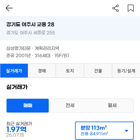
경기도 여주시 교동 28
2,000만
'16. 02
경기도 여주시 세종로 255
도로명
경기도 여주시 교동 28
필터
매물 탐색
삼성명가타운 · 계획관리지역
경기도 여주시 세종로 255
준공 2001년 · 316세대 · 15F/B1
8,100만
경매
'18. 02
삼성명가타운 · 계획관리지역
2,940만
'19. 02
준공 2001년 · 316세대 · 15F/B1
2.01억
9,000만
'09. 06
'09. 07
1.52억
실거래가
경매
토지
건물
등기/설계
8,000만
'18. 09
'22. 07
실거래가
8,460만
'19. 02
매매
전세
월세
아파트
4,390만
매매 1억 9700만원
'12. 02
실거래
최근 실거래가
공급
113m²
/
전용
85m²
분양
113m²
1.97억
계약일 '26. 07
2.
전용
84.911m²
26.07.15
'23