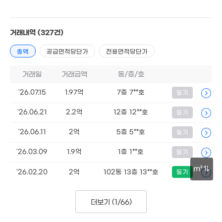
3.85억
거래내역
(327건)
'26. 06
총액
공급면적당단가
전용면적당단가
1.18억
'12. 02
거래일
거래금액
동/층/호
'26.07.15
1.97억
7층 7**호
등기
'26.06.21
2.2억
12층 12**호
등기
'26.06.11
2억
5층 5**호
등기
'26.03.09
1.9억
1층 1**호
등기
m²
'26.02.20
2억
102동 13층 13**호
등기
30m
더보기 (
1/66
)