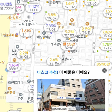
1.6억
'21. 06
8000만원
41.12억
16억
'26. 02
/
연
700m²
'18. 08
'18. 06
1.2
5.5억
'17. 
'19. 07
7.85억
2.5억
'17. 08
1.61억
9.3억
7.96
'14. 11
84m²
'07. 03
'15. 0
월 55만
1.75
82m²
'15. 0
2.2억
'16. 06
2.6억
'23. 06
8,940만
4.16억
1.27억
'17. 01
188m²
디스코 추천!
이 매물은 어때요?
'15. 02
1.4억
'15. 08
월 63만
17.5억
82m²
'20. 07