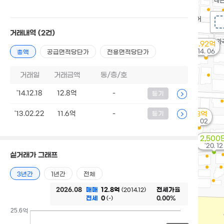
거래내역
(2건)
1.92억
'14. 06
총액
공급면적당단가
전용면적당단가
거래일
거래금액
동/층/호
'14.12.18
12.8억
-
등기
'13.02.22
11.6억
-
등기
6.3억
'07. 02
2,500
'20. 12
실거래가 그래프
3년간
1년간
전체
2026.08
매매
12.8억
전세가율
(2014.12)
전세
0
0.00%
(-)
25.6억