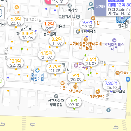
상업용건물
'26. 01
매매 12억 
실거래
대지
344m²
계약일 '14. 12
6.8억
9.9억
'22. 08
1.2억
'19. 10
76m²
3.15억
'18. 06
3.2억
'11. 07
4.15억
'21. 07
2.6억
12.1억
'21. 07
'22. 02
2.79억
'21. 05
9억
'20. 09
만
7.36억
'25. 10
5억
'09. 10