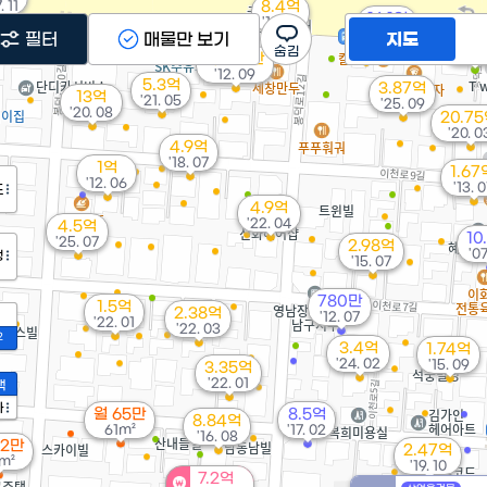
. 11
8.4억
16.1억
'19. 12
'22. 12
필터
매물만 보기
지도
300
'15. 
9,000만
'12. 09
5.3억
3.87억
13억
'21. 05
'25. 09
'20. 08
20.7
'20. 0
4.9억
'18. 07
1억
1.67
'12. 06
'13. 0
도
4.9억
'22. 04
4.5억
10
'25. 07
2.98억
'07
정
'15. 07
780만
1.5억
2.38억
'12. 07
'22. 01
'22. 03
2
3.4억
1.74억
'24. 02
'15. 09
3.35억
'22. 01
액
억
6
가
월 65만
8.5억
8.84억
61m²
'17. 02
'16. 08
52만
2.47억
m²
'19. 10
7.2억