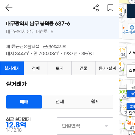
'17
1.68억
'23. 03
대구광역시 남구 봉덕동 687-6
대구광역시 남구 이천로 15
제1종근린생활시설 · 근린상업지역
1.91억
지
대지
344m²
· 연
700.08m²
· 1987년 · 3F/B1
'15. 04
3.3억
실거래가
경매
토지
건물
등기/설계
'21. 04
측
실거래가
평
1,600만
m
'18. 05
매매
전세
월세
총
2.29
'25. 0
단
최근 실거래가
12.8억
월 
단일면적
47
14.12.18