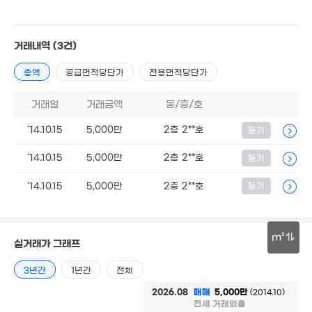
거래내역
(3건)
13.95억
총액
공급면적당단가
전용면적당단가
'21. 05
35.5억
'20. 07
거래일
거래금액
동/층/호
'14.10.15
5,000만
2층 2**호
등기
50.17억
'14. 06
'14.10.15
5,000만
2층 2**호
등기
'14.10.15
5,000만
2층 2**호
등기
m²
실거래가 그래프
30m
3년간
1년간
전체
2026.08
매매
5,000만
(2014.10)
전세 거래없음