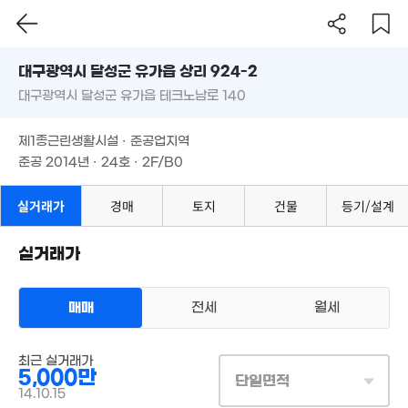
'24. 12
'23. 04
대구시 달성군 유가읍 상리 924-2
3억
대구광역시 달성군 유가읍 테크노남로 140
'20. 08
도로명
대구광역시 달성군 유가읍 상리 924-2
필터
매물 탐색
제1종근린생활시설 · 준공업지역
대구광역시 달성군 유가읍 테크노남로 140
준공 2014년 · 24호 · 2F/B0
제1종근린생활시설 · 준공업지역
준공 2014년 · 24호 · 2F/B0
실거래가
경매
토지
건물
등기/설계
실거래가
매매
전세
월세
상가사무실
최근 실거래가
매매 5000만원
5,000만
실거래
단일면적
공급
53m²
/
전용
39m²
14.10.15
계약일 '14. 10