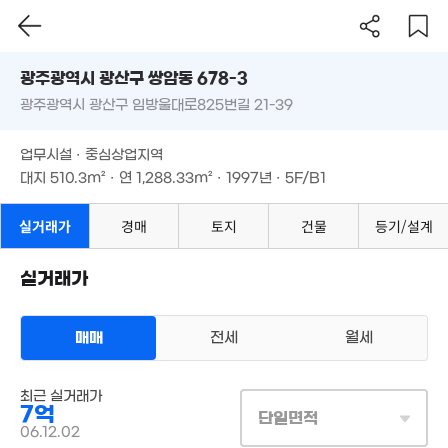
광주시 광산구 쌍암동 678-3
광주광역시 광산구 임방울대로825번길 21-39
도로명
광주광역시 광산구 쌍암동 678-3
필터
매물 탐색
업무시설 · 중심상업지역
38.34억
27억
광주광역시 광산구 임방울대로825번길 21-39
'23. 09
'22. 05
대지
510.3m²
· 연
1,288.33m²
· 1997년 · 5F/B1
1.25억
65m²
72.18억
업무시설 · 중심상업지역
4,750만
'23. 09
41m²
대지
510.3m²
· 연
1,288.33m²
· 1997년 · 5F/B1
실거래가
경매
토지
건물
등기/설계
1.7억
217.7억
경매
76m²
'23. 02
실거래가
32.62억
'23. 01
매매
전세
월세
18.4억
상업용건물
'22. 06
최근 실거래가
매매 7억
36억
실거래
7억
대지
510m²
/
연
1,288m²
'23. 09
단일면적
계약일 '06. 12
06.12.02
월 47만