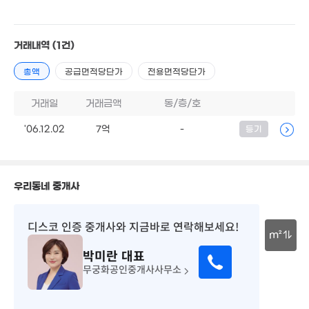
38m²
17.95억
'22. 03
거래내역
(1건)
3,500만
1.52억
36m²
39m²
총액
공급면적당단가
전용면적당단가
10.48억
'24. 06
거래일
거래금액
동/층/호
90억
'21. 03
'06.12.02
7억
-
등기
7.5억
'17. 05
10억
18억
'13. 05
'18. 04
우리동네 중개사
45억
8,625만
8.55억
매물
경매
'21. 12
57m²
'07. 08
디스코 인증 중개사
와 지금바로 연락해보세요!
m²
박미란
대표
30m
무궁화공인중개사사무소
150억
3.23억
'21. 12
71m²