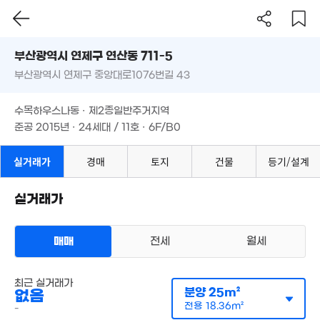
'18. 05
'15. 08
부산시 연제구 연산동 711-5
1,500만
31억
9.1억
10m²
'22. 04
부산광역시 연제구 중앙대로1076번길 43
도로명
'17. 09
1.58억
부산광역시 연제구 연산동 711-5
필터
매물 탐색
61m²
4.8억
수목하우스나동 · 제2종일반주거지역
부산광역시 연제구 중앙대로1076번길 43
'15. 08
준공 2015년 · 24세대 / 11호 · 6F/B0
16억
'14. 09
4.2억
8억
'15. 03
수목하우스나동 · 제2종일반주거지역
'23. 02
준공 2015년 · 24세대 / 11호 · 6F/B0
월 31만
63m²
26.5억
3.75억
'16. 02
300만
실거래가
경매
토지
건물
등기/설계
109m²
5m²
2.47억
70m²
실거래가
7.28억
월 39만
1.41억
'14. 10
34m²
85m²
매매
전세
월세
1.33억
67m²
7.5억
'11. 01
다세대
최근 실거래가
매매 7150만원
실거래
분양
25m²
없음
공급
27m²
/
전용
19m²
34억
계약일 '15. 06
1.42억
전용
18.36m²
-
'21. 10
20억
500만
90m²