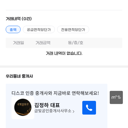
'26. 02
'06. 10
6.5
'19. 0
월 31만
5.6억
8,563만
28m²
'22. 07
24m²
거래내역
(0건)
월 33만
총액
공급면적당단가
전용면적당단가
6,400만
21m²
34m²
4억
거래일
거래금액
동/층/호
매물
'14. 05
4.7억
2.4억
'18. 03
거래 내역이 없습니다.
'25. 08
2.25억
'24. 05
3,400만
23m²
4.29억
2.15억
우리동네 중개사
'24. 05
'18. 11
1.98억
디스코 인증 중개사
와 지금바로 연락해보세요!
 30만
'11. 11
9,900만
24m²
1.58억
m²
22m²
'12. 09
김정하
대표
.5억
2.4억
8,410만
30m
0m²
금빛공인중개사사무소
101m²
1.3억
9.38억
20m²
12.5억
60m²
'16. 05
'22. 12