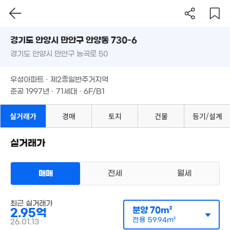
2.51억
5.8억
'18. 10
154m²
경기도 안양시 만안구 안양동 730-6
경기도 안양시 만안구 능곡로 50
도로명
경기도 안양시 만안구 안양동 730-6
필터
매물 탐색
우성아파트 · 제2종일반주거지역
경기도 안양시 만안구 능곡로 50
준공 1997년 · 71세대 · 6F/B1
우성아파트 · 제2종일반주거지역
준공 1997년 · 71세대 · 6F/B1
2.7억
55m²
1.93억
실거래가
경매
토지
건물
등기/설계
41m²
3.25억
1,300만
105m²
1.7억
'07. 04
41m²
실거래가
2.5억
68m²
1.73억
1.35억
59m²
매매
전세
월세
41m²
아파트
최근 실거래가
매매 2억 9500만원
분양
70m²
2.95억
실거래
공급
70m²
/
전용
60m²
전용
59.94m²
26.01.13
계약일 '26. 01