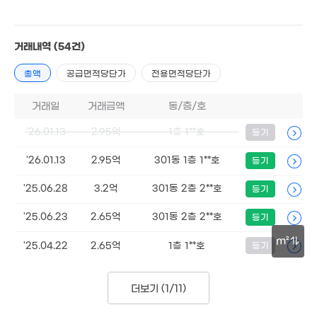
2.3억
거래내역
(54건)
80m²
총액
공급면적당단가
전용면적당단가
3억
경매
37m²
거래일
거래금액
동/층/호
3,230만
경매
'22. 05
'26.01.13
2.95억
1층 1**호
등기
'26.01.13
2.95억
301동 1층 1**호
등기
'25.06.28
3.2억
301동 2층 2**호
등기
1억
'22. 05
'25.06.23
2.65억
301동 2층 2**호
등기
m²
4.32억
'25.04.22
2.65억
1층 1**호
등기
경매
'21. 02
30m
더보기 (
1/11
)