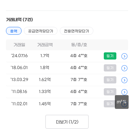
102m²
거래내역
(7건)
총액
공급면적당단가
전용면적당단가
3,484만
'11. 01
거래일
거래금액
동/층/호
'24.07.16
1.7억
4층 4**호
등기
6.3억
'25. 06
'18.06.01
1.8억
4층 4**호
등기
3,146만
'26. 06
'13.03.29
1.62억
7층 7**호
등기
1.5억
142m²
'11.08.16
1.33억
4층 4**호
등기
00만
월 15만
m²
8,500만
m²
102m²
'11.02.01
1.45억
7층 7**호
등기
'15. 09
5,940만
30m
'18. 07
4,140만
3,700만
'22. 02
1.15억
49m²
더보기 (
1/2
)
62m²