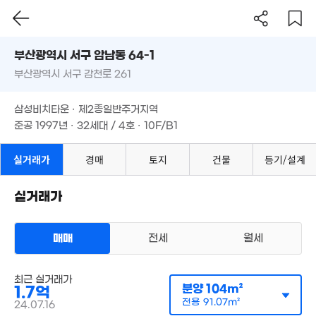
5.32억
'07. 01
부산시 서구 암남동 64-1
4,900만
2,300만
'24. 11
36m²
부산광역시 서구 감천로 261
도로명
부산광역시 서구 암남동 64-1
필터
매물 탐색
삼성비치타운 · 제2종일반주거지역
3,300만
부산광역시 서구 감천로 261
준공 1997년 · 32세대 / 4호 · 10F/B1
'22. 09
1,000만
'18. 01
3,800만
삼성비치타운 · 제2종일반주거지역
37m²
1.8억
준공 1997년 · 32세대 / 4호 · 10F/B1
'26. 01
월 39만
27m²
실거래가
경매
토지
건물
등기/설계
1.08억
'23. 03
6,100만
22m²
실거래가
월 40만
7,000만
24m²
70m²
월 40만
매매
전세
월세
24m²
아파트
매매 1억 7000만원
최근 실거래가
실거래
공급
104m²
/
전용
91m²
분양
104m²
1.7억
계약일 '24. 07
전용
91.07m²
24.07.16
1.42억