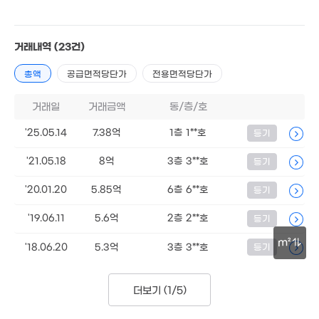
거래내역
(23건)
총액
공급면적당단가
전용면적당단가
거래일
거래금액
동/층/호
'25.05.14
7.38억
1층 1**호
등기
'21.05.18
8억
3층 3**호
등기
'20.01.20
5.85억
6층 6**호
등기
'19.06.11
5.6억
2층 2**호
등기
m²
'18.06.20
5.3억
3층 3**호
등기
30m
더보기 (
1/5
)