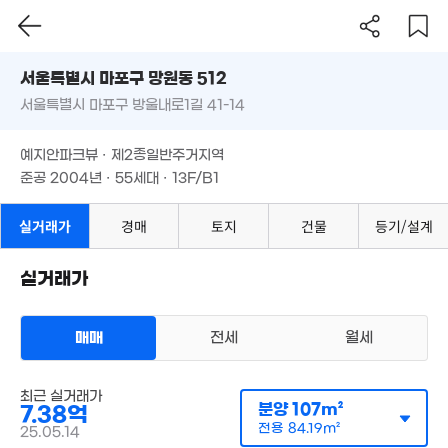
서울시 마포구 망원동 512
서울특별시 마포구 방울내로1길 41-14
도로명
서울특별시 마포구 망원동 512
필터
매물 탐색
예지안파크뷰 · 제2종일반주거지역
서울특별시 마포구 방울내로1길 41-14
준공 2004년 · 55세대 · 13F/B1
예지안파크뷰 · 제2종일반주거지역
준공 2004년 · 55세대 · 13F/B1
4
42m
실거래가
경매
토지
건물
등기/설계
3.85억
75m²
2.9
실거래가
42m
4억
4억
매매
전세
월세
63m²
72m²
6.7억
5.6억
78m²
아파트
0m²
매매 7억 3800만원
최근 실거래가
실거래
분양
107m²
7.38억
공급
107m²
/
전용
84m²
3.5억
계약일 '25. 05
전용
84.19m²
25.05.14
36m²