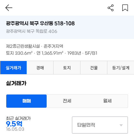
6.65억
'24. 07
광주시 북구 우산동 518-108
5,989만
'24. 05
광주광역시 북구 독립로 406
도로명
4.86억
광주광역시 북구 우산동 518-108
필터
매물 탐색
'24. 07
제2종근린생활시설 · 준주거지역
광주광역시 북구 독립로 406
토지
330.6m²
· 연
1,365.91m²
· 1983년 · 5F/B1
제2종근린생활시설 · 준주거지역
토지
330.6m²
· 연
1,365.91m²
· 1983년 · 5F/B1
2,700만
'11. 12
실거래가
경매
토지
건물
등기/설계
실거래가
4.3억
1.41억
5.4억
'06. 04
'06. 06
'20. 08
1.9
'13.
546만
매매
전세
월세
5.55억
'21. 02
660만
'25. 05
'21. 02
상업용건물
최근 실거래가
매매 9억 5000만원
3.6억
실거래
2.5억
3,900만
9.5억
대지
331m²
/
연
1,366m²
'19. 02
단일면적
'19. 03
3.8억
'12. 11
계약일 '16. 05
16.05.03
'18. 08