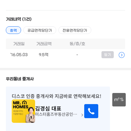
5억
6,000
2억
'21. 10
'25. 09
6,600만
'13. 06
57m²
3.2억
5.05억
'18. 04
'21. 10
거래내역
(1건)
2.18억
2,000만
7,000만
'20. 06
8,100만
'11. 11
80m²
총액
공급면적당단가
전용면적당단가
79m²
12.8억
'16. 01
2.55억
거래일
거래금액
동/층/호
3.19
'16. 07
'24. 1
8.4억
'18. 01
'16.05.03
9.5억
-
등기
10.4억
'16. 04
2,000만
'20. 06
우리동네 중개사
4.35억
'16. 09
6억
3.73억
'17. 09
2.2억
디스코 인증 중개사
와 지금바로 연락해보세요!
'20. 01
6.78억
'18. 06
m²
'19. 04
100만
김경심
대표
'20. 12
30m
미스터홈즈부동산공인중개사사무소광주북동센터
1,200만
'19. 11