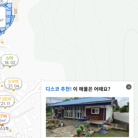
05
원
m²
6억
'18. 02
3.9억
'21. 04
디스코 추천!
이 매물은 어때요?
7.35억
'21. 11
.7억
2m²