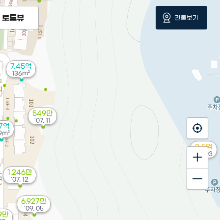
로드뷰
건물보기
7.45억
136m²
549만
'07. 11
.7억
9m²
3.5억
'14. 03
1,246만
'07. 12
6,927만
'09. 05
9만