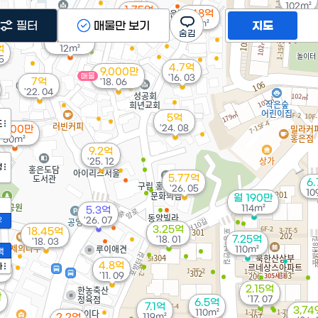
102m²
1.75억
1.48억
88m²
31m²
필터
매물만 보기
지도
6,200만
억
12m²
05
4.7억
9,000만
매물
'16. 03
7억
'18. 06
'22. 04
5억
도
'24. 08
8,000만
50m²
9.2억
'25. 12
정
5.77억
6
'26. 05
10
월 190만
114m²
5.3억
'26. 07
2
3.25억
18.45억
7.25억
'18. 01
'18. 03
110m²
액
4.8억
5만
가
'11. 09
1
2.15억
만
'17. 07
6.5억
7.1억
3,74
110m²
2.2억
119m²