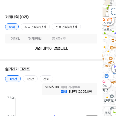
거래내역
(0건)
2.3억
60m²
총액
공급면적당단가
전용면적당단가
거래일
거래금액
동/층/호
거래 내역이 없습니다.
1
실거래가 그래프
'
3년간
1년간
전체
24억
'26. 04
2026.08
매매 거래없음
전세
3.9억
(2025.09)
7.8억
6
3.9억