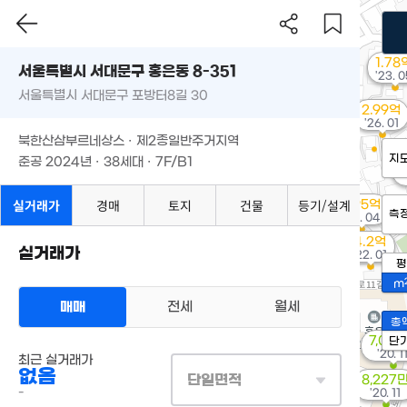
1.78
서울특별시 서대문구 홍은동 8-351
'23. 
서울특별시 서대문구 포방터8길 30
2.99억
'26. 01
북한산삼부르네상스 · 제2종일반주거지역
지
준공 2024년 · 38세대 · 7F/B1
실거래가
경매
토지
건물
등기/설계
4.95억
측
'26. 04
4.2억
실거래가
'22. 01
평
m
매매
전세
월세
총
7,06
단
'20. 1
최근 실거래가
없음
단일면적
8,227
-
'20. 11