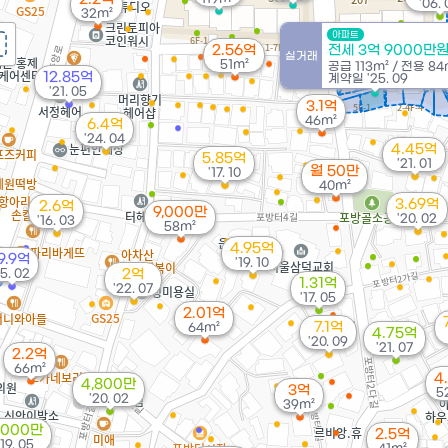
'06. 
32m²
아파트
2.56억
전세 3억 9000만
실거래
51m²
공급
113m²
/
전용
84
12.85억
계약일 '25. 09
'21. 05
3.1억
46m²
6.4억
'24. 04
4.45억
5.85억
'21. 01
월 50만
'17. 10
40m²
3.69억
2.6억
9,000만
'20. 02
'16. 03
58m²
4.95억
9.9억
'19. 10
15. 02
2억
1.31억
'22. 07
'17. 05
2.01억
7.1억
64m²
4.75억
'20. 09
'21. 07
2.2억
66m²
4
4,800만
3억
5
'20. 02
39m²
,000만
2.5억
'19. 05