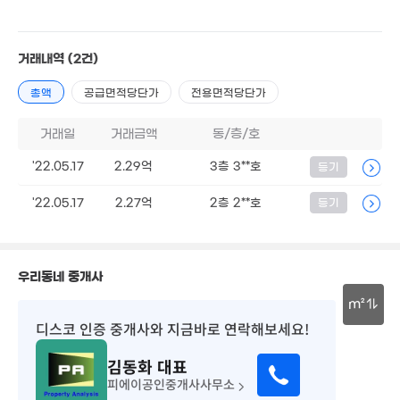
14억
'16. 06
3.5억
'19. 01
거래내역
(2건)
총액
공급면적당단가
전용면적당단가
거래일
거래금액
동/층/호
11.2억
15.4억
'21. 05
'22.05.17
2.29억
3층 3**호
등기
7,000만
'25. 07
5,500만
45m²
46m²
7,000만
'22.05.17
2.27억
2층 2**호
등기
41m²
1.21억
65m²
1.1억
54m²
,020만
4.1억
우리동네 중개사
'17. 08
'17. 09
7,700
m²
55m²
4.85억
디스코 인증 중개사
와 지금바로 연락해보세요!
1.22억
'09. 07
30m
65m²
5.5억
김동화
대표
5,700만
'21. 04
46m²
피에이공인중개사사무소