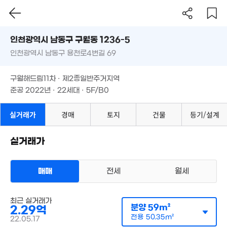
'18. 04
인천시 남동구 구월동 1236-5
1.22억
59m²
인천광역시 남동구 용천로4번길 69
도로명
9,300만
1.2억
인천광역시 남동구 구월동 1236-5
필터
매물 탐색
43m²
43m²
구월해드림11차 · 제2종일반주거지역
인천광역시 남동구 용천로4번길 69
준공 2022년 · 22세대 · 5F/B0
1.2억
18.5억
5,000만
35m²
'20. 02
49m²
구월해드림11차 · 제2종일반주거지역
준공 2022년 · 22세대 · 5F/B0
13억
'26. 07
실거래가
경매
토지
건물
등기/설계
3,950만
35m²
3.6억
2.8억
8.3억
'26. 04
'24. 12
'06. 11
실거래가
8,000만
41m²
7,750만
1
41m²
41
매매
전세
월세
1.35억
7,600만
41m²
다세대
42m²
최근 실거래가
4,8
매매 2억 2503만원
분양
59m²
2.29억
52
실거래
공급
60m²
/
전용
50m²
5.65억
전용
50.35m²
22.05.17
계약일 '22. 05
'19. 04