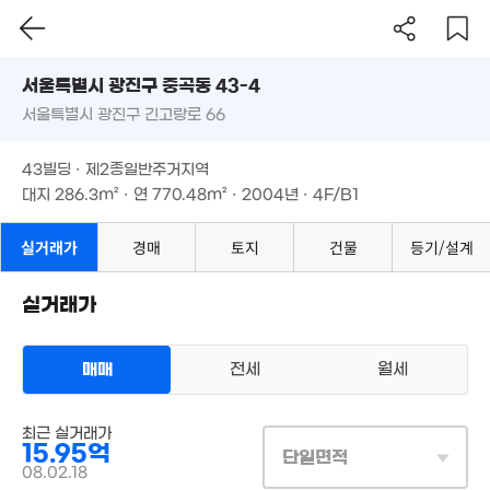
서울시 광진구 중곡동 43-4
1.85억
2.5억
서울특별시 광진구 긴고랑로 66
도로명
2.9억
24m²
69m²
3.3억
44m²
서울특별시 광진구 중곡동 43-4
필터
매물 탐색
51m²
5.43억
43빌딩 · 제2종일반주거지역
1.8억
90m²
서울특별시 광진구 긴고랑로 66
대지
286.3m²
· 연
770.48m²
· 2004년 · 4F/B1
37m²
25.53억
'17. 08
8.9억
43빌딩 · 제2종일반주거지역
'26. 03
11.7억
'14. 08
대지
286.3m²
· 연
770.48m²
· 2004년 · 4F/B1
3.15억
4.8억
12억
41m²
59.9억
64m²
'16. 06
'26. 07
실거래가
경매
토지
건물
등기/설계
8.6억
'15. 07
실거래가
5억
'24. 06
2.5억
5.13억
.2억
57m²
'18. 01
2m²
매매
전세
월세
35.3억
'22. 09
14.4억
월 25만
'25. 05
46m²
상업용건물
30억
매물
최근 실거래가
매매 15억 9500만원
'17. 12
60억
실거래
매물
15.95억
월 17만
대지
286m²
/
연
770m²
'25. 07
2.24억
단일면적
계약일 '08. 02
21m²
08.02.18
61m²
11억
24.2억