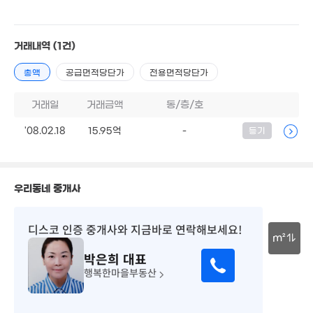
매물
'22. 09
'26. 06
10.5억
125억
'25. 06
'26. 06
거래내역
(1건)
9.85억
3.8억
'26. 07
55m²
4.37억
45억
총액
공급면적당단가
전용면적당단가
4.5억
49m²
1. 10
67m²
20억
'25. 07
거래일
거래금액
동/층/호
12.2억
2.8억
'14. 05
34m²
월 130만
'08.02.18
15.95억
-
등기
94m²
4.5억
5.67억
4.8억
58m²
'17. 09
55m²
4.6억
2.75억
60m²
60m²
우리동네 중개사
4.25억
10.5억
56m²
'15. 08
1.3억
8.39억
디스코 인증 중개사
와 지금바로 연락해보세요!
23m²
월 70만
월 50만
'10. 01
m²
54m²
129m²
1.18억
박은희
대표
30m
8. 03
2.55억
행복한마을부동산
32m²
4.5억
월 54만
4.05억
'08. 03
29m²
80m²