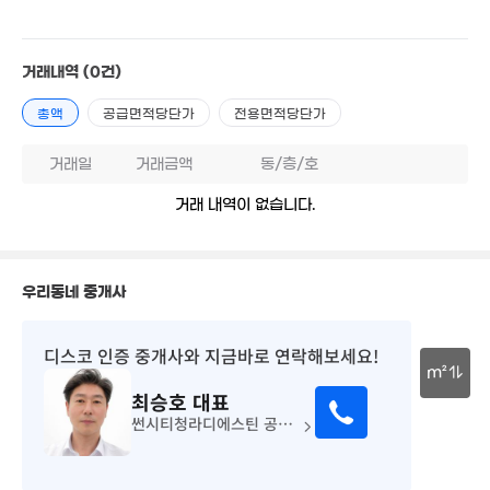
2.13억
142m²
거래내역
(0건)
총액
공급면적당단가
전용면적당단가
거래일
거래금액
동/층/호
거래 내역이 없습니다.
2.05억
57m²
우리동네 중개사
23.8억
디스코 인증 중개사
와 지금바로 연락해보세요!
'17. 07
m²
최승호
대표
30m
썬시티청라디에스틴 공인중개사사무소
15.38억
'15. 08