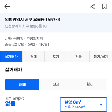
23억
인천시 서구 오류동 1657-3
'21. 03
인천광역시 서구 보듬6로 10
도로명
9.3억
인천광역시 서구 오류동 1657-3
필터
매물 탐색
'14. 09
JB바움타워 · 준공업지역
인천광역시 서구 보듬6로 10
준공 2017년 · 69호 · 4F/B1
37억
'25. 07
JB바움타워 · 준공업지역
준공 2017년 · 69호 · 4F/B1
실거래가
경매
토지
건물
등기/설계
6,300만
경매
45m²
실거래가
매매
전세
월세
오피스텔
최근 실거래가
월세 500만원/45만원
실거래
분양
0m²
없음
공급
0m²
/
전용
27m²
계약일 '25. 05
전용
27.46m²
-