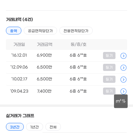
29.8억
'24. 03
1.8억
59m²
거래내역
(4건)
14.5억
매물
2.3억
'08. 07
4.25억
40m²
총액
공급면적당단가
전용면적당단가
1.58억
72m²
54m²
3.2억
71m²
2.4억
거래일
거래금액
동/층/호
80억
50m²
1.9억
'20. 07
49m²
'16.12.01
6,900만
6층 6**호
1.79억
등기
50m²
'12.09.06
6,500만
6층 6**호
등기
1.73억
57m²
2.9억
'10.02.17
6,500만
6층 6**호
등기
57m²
'09.04.23
7,400만
6층 6**호
등기
7.28억
m²
78m²
30m
11.3억
실거래가 그래프
'20. 07
3년간
1년간
전체