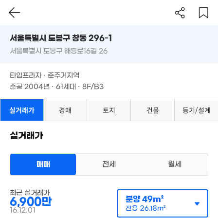
'26. 07
1.85억
서울시 도봉구 창동 296-1
44m²
서울특별시 도봉구 해등로16길 26
도로명
2.4억
3.75억
85m²
서울특별시 도봉구 창동 296-1
필터
매물 탐색
79m²
타임프라자 · 준주거지역
서울특별시 도봉구 해등로16길 26
2.2억
2.1억
준공 2004년 · 61세대 · 8F/B3
43m²
1.81억
37m²
39m²
1.25억
타임프라자 · 준주거지역
48m²
준공 2004년 · 61세대 · 8F/B3
21.25억
실거래가
경매
토지
건물
등기/설계
'20. 12
8.9억
3.25억
113m²
55m²
실거래가
매매
전세
월세
5.98억
오피스텔
최근 실거래가
74m²
매매 5000만원
분양
49m²
6,900만
실거래
공급
35m²
/
전용
19m²
전용
26.18m²
16.12.01
계약일 '18. 11