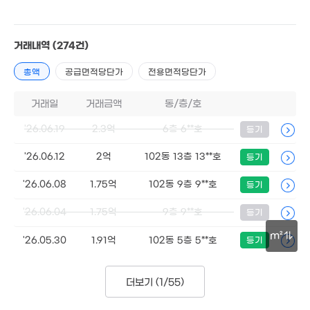
1.7억
6.7억
109m²
'13. 01
2.85억
15억
1.75억
134m²
'15. 11
82m²
1.65억
거래내역
(274건)
2.1억
88m²
142m²
총액
공급면적당단가
전용면적당단가
1.85억
108m²
거래일
거래금액
2.25억
동/층/호
117m²
'26.06.19
2.3억
6층 6**호
등기
1.55억
1.39
73m²
'26.06.12
2억
102동 13층 13**호
등기
81m
1.55억
'26.06.08
1.75억
102동 9층 9**호
등기
98m²
7,000만
'26.06.04
1.75억
9층 9**호
등기
'07. 03
m²
9,500만
'26.05.30
1.91억
102동 5층 5**호
등기
'12. 09
50m
더보기 (
1/55
)