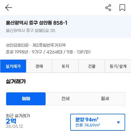
1.63억
1.62억
'07. 05
울산시 중구 성안동 858-1
'16. 05
울산광역시 중구 함월5길 35
도로명
울산광역시 중구 성안동 858-1
필터
매물 탐색
성안금호타운 · 제2종일반주거지역
울산광역시 중구 함월5길 35
준공 1998년 · 9가구 / 426세대 / 9호 · 13F/B1
성안금호타운 · 제2종일반주거지역
준공 1998년 · 9가구 / 426세대 / 9호 · 13F/B1
1.7억
3,800만
'20. 11
'09. 08
실거래가
경매
토지
건물
등기/설계
실거래가
1.38억
'12. 03
매매
전세
월세
1.59억
2.3
82m²
108m
아파트
최근 실거래가
매매 2억
실거래
분양
94m²
2억
1.85억
공급
94m²
/
전용
75m²
2.8억
계약일 '26. 06
105m²
전용
74.69m²
26.06.12
'21. 11