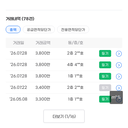
7,000만
'07. 10
4.05억
'18. 01
거래내역
(78건)
총액
공급면적당단가
전용면적당단가
325만
'14. 10
거래일
거래금액
동/층/호
4억
'10. 07
2.98억
'22. 02
'26.07.28
3,800만
2층 2**호
등기
4.5억
'26.07.28
3,800만
4층 4**호
등기
'20. 02
5,200만
'26.07.28
3,800만
1층 1**호
등기
'11. 08
1.03억
330만
'26.07.22
78m²
3,400만
2층 2**호
등기
'14. 04
m²
1.05억
'26.05.08
3,300만
1층 1**호
등기
479만
'26. 07
1.12억
'18. 02
30m
'23. 09
2.05억
더보기 (
1/16
)
129m²