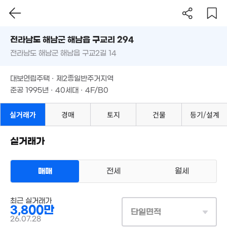
전라남도 해남군 해남읍 구교리 294
350만
'09. 12
전라남도 해남군 해남읍 구교2길 14
도로명
전라남도 해남군 해남읍 구교리 294
필터
매물 탐색
3.1억
대보연립주택 · 제2종일반주거지역
3,500만
전라남도 해남군 해남읍 구교2길 14
1.95억
21. 12
준공 1995년 · 40세대 · 4F/B0
'11. 02
64m²
1.4억
대보연립주택 · 제2종일반주거지역
104m²
준공 1995년 · 40세대 · 4F/B0
,164만
실거래가
경매
토지
건물
등기/설계
13. 07
실거래가
1.26억
104m²
5,000만
매매
전세
월세
'15. 02
4,749만
다세대
'17. 07
최근 실거래가
매매 3800만원
실거래
3,800만
공급
45m²
/
전용
36m²
단일면적
계약일 '26. 07
26.07.28