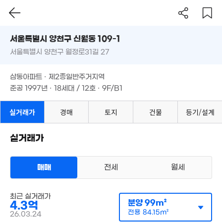
2.48억
1.8억
60m²
서울시 양천구 신월동 109-1
41m²
5.85억
2.2억
서울특별시 양천구 월정로31길 27
도로명
'25. 09
66m²
1.5억
서울특별시 양천구 신월동 109-1
1.4억
필터
매물 탐색
4.05억
2.4
34m²
45m²
삼동아파트 · 제2종일반주거지역
'15. 10
37m
서울특별시 양천구 월정로31길 27
준공 1997년 · 18세대 / 12호 · 9F/B1
월 30만
0m²
삼동아파트 · 제2종일반주거지역
2억
9.3억
1.78억
66m²
'20. 04
준공 1997년 · 18세대 / 12호 · 9F/B1
63m²
1.4억
41m²
1.7억
1.7억
실거래가
경매
토지
건물
등기/설계
42m²
48m²
2.07
10.25억
1.9억
47m²
2.5억
'21. 04
67m²
37m²
2.69억
실거래가
35m²
1.49
42m
1.48억
1.05억
매매
전세
월세
62m²
39m²
2억
.37억
51m²
8. 03
아파트
최근 실거래가
매매 4억 5000만원
실거래
분양
99m²
4.3억
공급
99m²
/
전용
84m²
3.85억
4,950만
계약일 '26. 03
전용
84.15m²
81m²
26.03.24
24m²