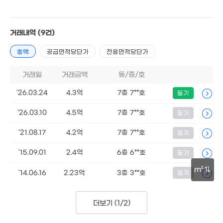
4.85억
1.88억
2.
'16. 06
67m²
38
3.2억
1.8억
36m²
거래내역
(9건)
55m²
2.2억
월 50만
52m²
총액
공급면적당단가
전용면적당단가
76m²
3.97억
3.9
83m²
1.6억
거래일
거래금액
동/층/호
63m
31m²
1.71억
'26.03.24
4.3억
7층 7**호
등기
2.1억
37m²
62m²
3.5억
'26.03.10
4.5억
7층 7**호
99m²
등기
2.45억
경매
2.1억
38m²
96m²
6.1억
'21.08.17
4.2억
7층 7**호
등기
'21. 06
.5억
3.9억
6.8억
3,168만
02m²
'15. 11
'15.09.01
2.4억
6층 6**호
등기
'21. 05
'08. 01
11억
'21. 05
m²
2.25억
'14.06.16
2.23억
3층 3**호
등기
58m²
30m
2.5억
2.22억
1.8억
77m²
8.8억
41m²
2.56억
66m²
더보기 (
1/2
)
0m²
68m²