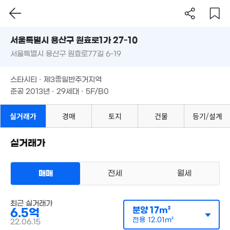
34m²
4억
서울시 용산구 원효로1가 27-10
6.75억
8.8억
3억
59m²
29m²
36.5억
'06. 12
34m²
서울특별시 용산구 원효로77길 6-19
도로명
'26. 05
월 5만
서울특별시 용산구 원효로1가 27-10
10.6억
필터
39m²
매물 탐색
스타시티 · 제3종일반주거지역
'20. 11
9.4억
서울특별시 용산구 원효로77길 6-19
11.9억
준공 2013년 · 29세대 · 5F/B0
44m²
'24. 06
3.5억
3.
'07. 09
41
스타시티 · 제3종일반주거지역
5.5억
6억
37m²
8억
8억
준공 2013년 · 29세대 · 5F/B0
41m²
35m²
. 10
7.3억
월 70만
실거래가
경매
토지
건물
등기/설계
39m²
월 88만
39m²
61m²
7.4억
9.78억
37m²
7.8억
실거래가
'22. 02
2.43억
41m²
39m²
2,954만
.45억
'19. 01
매매
전세
월세
. 04
3.67억
4.3억
12.4억
67m²
28m²
'25. 10
다세대
12.6억
최근 실거래가
매매 6억 5000만원
실거래
분양
'25. 10
17m²
6.5억
공급
17m²
/
전용
12m²
계약일 '22. 06
전용
12.01m²
22.06.15