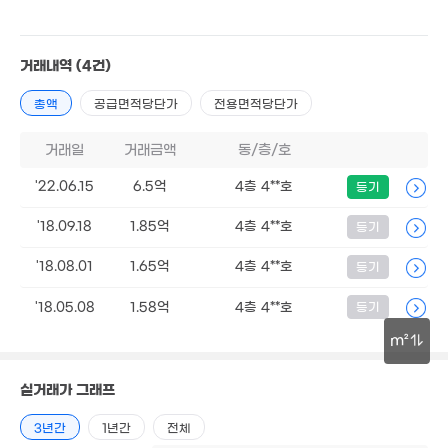
23.7억
'26. 07
6.45억
'25. 12
거래내역
(4건)
총액
공급면적당단가
전용면적당단가
14.9억
매물
139m²
거래일
거래금액
동/층/호
'22.06.15
6.5억
4층 4**호
등기
'18.09.18
1.85억
4층 4**호
등기
107억
'18.08.01
1.65억
4층 4**호
등기
매물
3.51억
'26. 03
'17. 05
'18.05.08
1.58억
4층 4**호
등기
3.07억
44m²
m²
3,702만
'17. 08
30m
실거래가 그래프
3년간
1년간
전체