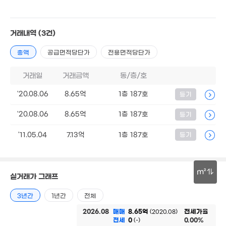
500만
10억
31m²
거래내역
(3건)
'09. 11
5.3억
총액
공급면적당단가
전용면적당단가
600만
'16. 04
23m²
2,500만
거래일
거래금액
동/층/호
'24. 11
3억
'20.08.06
8.65억
1층 187호
등기
'17. 05
'20.08.06
8.65억
1층 187호
등기
'11.05.04
7.13억
1층 187호
등기
m²
실거래가 그래프
30m
3년간
1년간
전체
2026.08
매매
8.65억
전세가율
(2020.08)
전세
0
0.00%
(-)