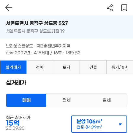
13.9억
'24. 08
서울시 동작구 상도동 527
서울특별시 동작구 상도로31길 19
도로명
서울특별시 동작구 상도동 527
필터
매물 탐색
브라운스톤상도 · 제3종일반주거지역
서울특별시 동작구 상도로31길 19
13억
준공 2007년 · 415세대 / 16호 · 18F/B2
'24. 03
브라운스톤상도 · 제3종일반주거지역
준공 2007년 · 415세대 / 16호 · 18F/B2
실거래가
경매
토지
건물
등기/설계
실거래가
4억
66m
30억
매매
전세
월세
'19. 07
7.
최근 실거래가
아파트
85
분양
106m²
15억
매매 15억 5000만원
실거래
공급
106m²
/
전용
85m²
전용
84.99m²
25.09.30
4.55억
계약일 '25. 09
2.35억
91m²