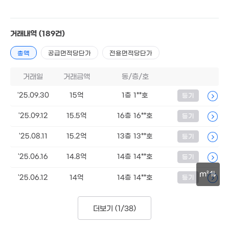
15m²
6.71억
거래내역
(189건)
'22. 10
총액
공급면적당단가
전용면적당단가
월 57만
7.59억
20m²
'22. 10
거래일
거래금액
동/층/호
'25.09.30
15억
1층 1**호
등기
'25.09.12
15.5억
16층 16**호
등기
391만
'06. 09
'25.08.11
15.2억
13층 13**호
등기
10.15억
17억
'07. 08
112m²
'25.06.16
14.8억
14층 14**호
등기
월 58만
m²
'25.06.12
14억
14층 14**호
등기
28m²
30m
3.3억
더보기 (
1/38
)
월 21만
83m²
21m²