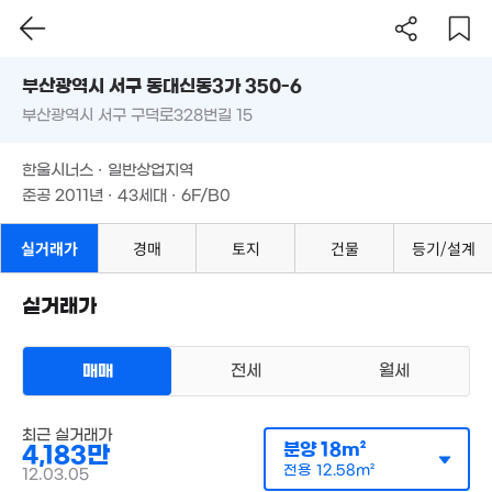
'16. 11
8.47억
부산시 서구 동대신동3가 350-6
'06. 03
2.15억
3.43억
6,500만
66m²
'19. 12
부산광역시 서구 구덕로328번길 15
도로명
5,600만
'09. 05
32m²
부산광역시 서구 동대신동3가 350-6
필터
매물 탐색
1.15억
한울시너스 · 일반상업지역
6,300만
부산광역시 서구 구덕로328번길 15
'23. 03
준공 2011년 · 43세대 · 6F/B0
'06. 05
4.83억
3.52억
'21. 09
한울시너스 · 일반상업지역
'26. 06
준공 2011년 · 43세대 · 6F/B0
3.4억
'14. 05
1.27억
74m²
실거래가
경매
토지
건물
등기/설계
5,000만
1.38억
60m²
52m²
실거래가
1.7억
329만
88m²
20.6억
'23. 07
매매
전세
월세
'17. 06
7.37억
4
'20. 12
'19. 
5,024만
다세대
1.9억
'18. 02
월 35만
1.79억
최근 실거래가
매매 4183만원
90m²
실거래
41m²
64m²
분양
18m²
4,183만
공급
18m²
/
전용
13m²
월 40만
계약일 '12. 03
전용
12.58m²
12.03.05
월 29만
22m²
2.8억