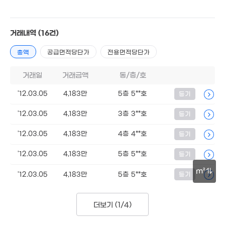
22m²
99m²
1.42억
1.9억
89m²
77m²
1.42
81m
거래내역
(16건)
.55억
95m²
총액
공급면적당단가
전용면적당단가
32억
95억
'26. 04
1m²
거래일
거래금액
동/층/호
16억
2.2억
'17. 11
39.6억
96m²
물
'12.03.05
4,183만
5층 5**호
등기
'21. 10
1.8억
10.25억
'12.03.05
4,183만
3층 3**호
등기
경매
28m²
'14. 02
'12.03.05
4,183만
4층 4**호
등기
2.32억
3.2억
2억
2.8억
114m²
137m²
67m²
경매
83m²
'12.03.05
4,183만
5층 5**호
등기
2.1억
m²
1.55억
'12.03.05
4,183만
5층 5**호
등기
126m²
1.55억
111m²
67m²
30m
9,500만
80m²
1.69억
3.35억
더보기 (
1/4
)
'16. 01
'16. 09