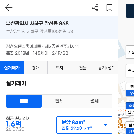
부산광역시 사하구 감천동 868
부산광역시 사하구 감천로105번길 53
감천오펠리움아파트 · 제2종일반주거지역
지
준공 2018년 · 145세대 · 24F/B2
실거래가
경매
토지
건물
등기/설계
측
실거래가
평
m
매매
전세
월세
총
6,500만
단
0m²
최근 실거래가
분양
84m²
1.6억
필
전용
59.6019m²
26.07.30
단