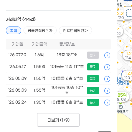
2.29억
'20. 10
거래내역
(44건)
1.3억
총액
공급면적당단가
전용면적당단가
'23. 02
거래일
거래금액
동/층/호
1.
'26.07.30
1.6억
18층 18**호
등기
'24.
'26.05.17
1.55억
101동동 11층 11**호
등기
1.
'20.
'26.05.09
1.55억
101동동 6층 6**호
등기
101동동 10층 10**
'26.05.03
1.55억
등기
호
5.85억
'18. 03
'26.02.24
1.35억
101동동 8층 8**호
등기
더보기 (
1/9
)