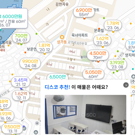
6,900만
55m²
억 6000만원
m²
/
전용
60m²
1.78억
6. 07
'23. 06
700만
1.62억
'24. 07
'23. 06
1.
1.81억
87
'20. 12
4,500만
70m²
9,900만
3,193만
'24. 08
'23. 08
5,050만
6,500만
60m²
3.45억
57m²
'21. 12
디스코 추천!
이 매물은 어때요?
2.1
1.4억
'25. 0
1.62억
'24. 10
'12. 11
.48억
5. 07
3.93억
1.55억
'16. 06
'13. 02
9,500만
'13. 11
5,300만
1.2억