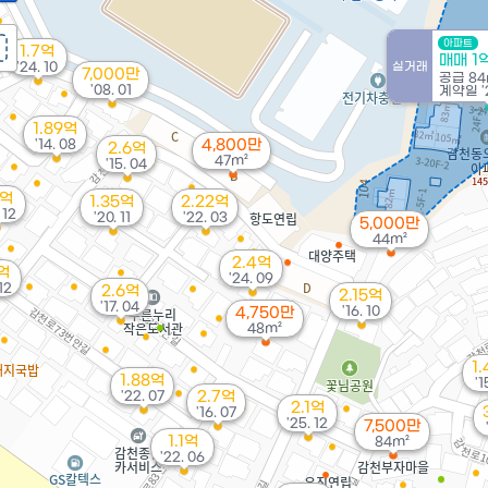
아파트
1.7억
매매 1
'24. 10
실거래
7,000만
공급
84
'08. 01
계약일 '2
1.89억
'14. 08
4,800만
2.6억
47m²
'15. 04
2억
1.35억
2.22억
 12
'20. 11
'22. 03
5,000만
44m²
2.4억
4억
'24. 09
 12
2.6억
2.15억
'17. 04
'16. 10
4,750만
48m²
1
1.88억
'1
'22. 07
2.7억
2.1억
'16. 07
'25. 12
7,500만
1.1억
84m²
'22. 06