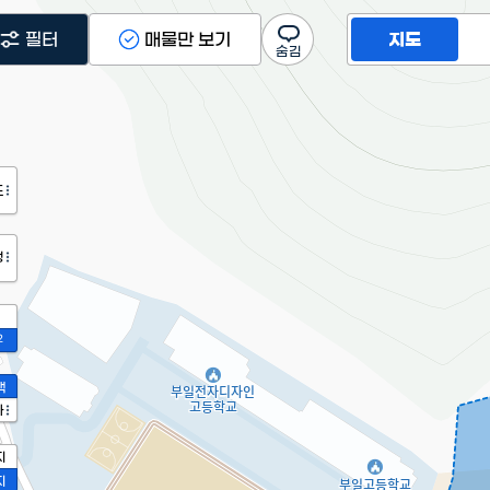
필터
매물만 보기
지도
도
정
2
액
가
지
지