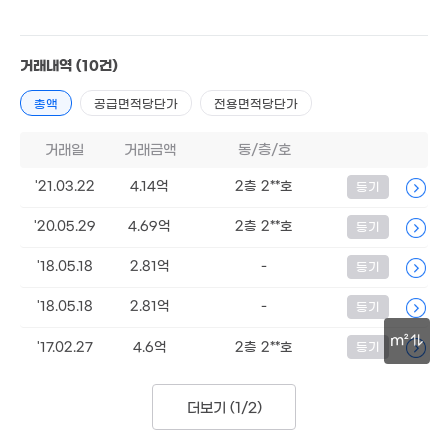
23.58억
8,400만
'23. 09
43m²
거래내역
(10건)
총액
공급면적당단가
전용면적당단가
8,500만
9,800만
1.2억
0m²
52m²
9,900만
51m²
1.3억
48m²
거래일
거래금액
동/층/호
55m²
8,500만
'21.03.22
4.14억
2층 2**호
등기
53m²
.48억
1.04억
'20.05.29
4.69억
2층 2**호
등기
4m²
40m²
6.1억
'18.05.18
2.81억
-
등기
1.4억
'07. 11
'11. 03
'18.05.18
2.81억
-
등기
25억
1.23억
3.74억
'20. 09
59m²
m²
96m²
'17.02.27
4.6억
2층 2**호
등기
2.68억
'11. 05
30m
더보기 (
1/2
)