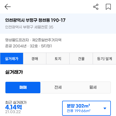
인천시 부평구 청천동 190-17
1억
2.4억
인천광역시 부평구 세월천로 35
도로명
49m²
116m²
인천광역시 부평구 청천동 190-17
필터
매물 탐색
명성월드프라자 · 제2종일반주거지역
인천광역시 부평구 세월천로 35
준공 2004년 · 32호 · 5F/B1
20.2억
명성월드프라자 · 제2종일반주거지역
2.3억
26억
'14. 12
107m²
'08. 05
준공 2004년 · 32호 · 5F/B1
실거래가
경매
토지
건물
등기/설계
7.3억
9,000만
실거래가
91m²
64m²
매매
전세
월세
상가사무실
최근 실거래가
매매 4억 1400만원
실거래
2.2억
분양
302m²
4.14억
공급
302m²
/
전용
200m²
76m²
계약일 '21. 03
전용
199.66m²
.35억
21.03.22
21. 07