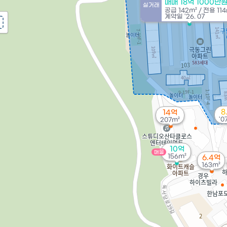
매매 18억 1000만
실거래
공급
142m²
/
전용
11
계약일 '26. 07
8
14억
'0
207m²
10억
매물
156m²
6.4억
163m²