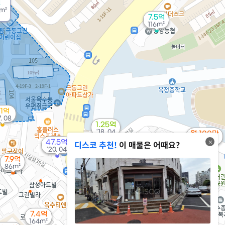
원
4m²
7.5억
116m²
.1억
7. 08
1.25억
'18. 04
월 100만
60m²
47.5억
디스코 추천!
이 매물은 어때요?
2.54억
'20. 04
1.1억
'07. 12
19m²
7.9억
86m²
3.74억
2.12억
52m²
54m²
7.4억
164m²