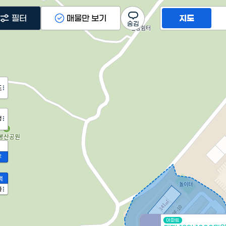
필터
매물만 보기
지도
도
정
2
액
가
아파트