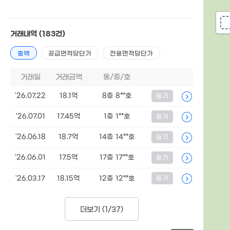
거래내역
(183건)
총액
공급면적당단가
전용면적당단가
거래일
거래금액
동/층/호
'26.07.22
18.1억
8층 8**호
등기
'26.07.01
17.45억
1층 1**호
등기
'26.06.18
18.7억
14층 14**호
등기
'26.06.01
17.5억
17층 17**호
등기
'26.03.17
18.15억
12층 12**호
등기
더보기 (
1/37
)