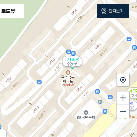
로드뷰
단지보기
17.55억
92m²
4,1
'24
34억
'20. 03