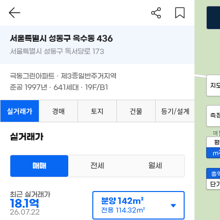
서울특별시 성동구 옥수동 436
서울특별시 성동구 독서당로 173
극동그린아파트 · 제3종일반주거지역
지
준공 1997년 · 641세대 · 19F/B1
실거래가
경매
토지
건물
등기/설계
측
실거래가
평
m
매매
전세
월세
총
단
최근 실거래가
분양
142m²
18.1억
전용
114.32m²
26.07.22