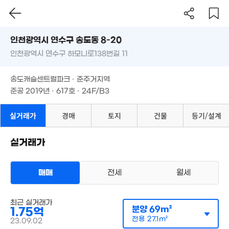
인천시 연수구 송도동 8-20
인천광역시 연수구 하모니로138번길 11
도로명
인천광역시 연수구 송도동 8-20
필터
매물 탐색
송도캐슬센트럴파크 · 준주거지역
인천광역시 연수구 하모니로138번길 11
준공 2019년 · 617호 · 24F/B3
5.83억
송도캐슬센트럴파크 · 준주거지역
174m²
준공 2019년 · 617호 · 24F/B3
4.9억
36.7
207m²
실거래가
경매
토지
건물
등기/설계
'15. 0
40.59억
'11. 06
실거래가
매매
전세
월세
57
'14.
오피스텔
매매 1억 6000만원
최근 실거래가
실거래
공급
69m²
/
전용
27m²
분양
69m²
1.75억
계약일 '26. 07
전용
27.1m²
23.09.02