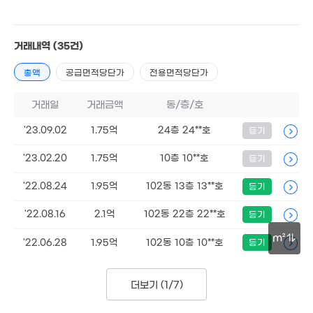
거래내역
(35건)
1.85억
39m²
총액
공급면적당단가
전용면적당단가
거래일
거래금액
동/층/호
'23.09.02
1.75억
24층 24**호
등기
'23.02.20
1.75억
10층 10**호
등기
544.04억
'17. 07
'22.08.24
1.95억
102동 13층 13**호
등기
3.82억
151m²
'22.08.16
2.1억
102동 22층 22**호
등기
m²
'22.06.28
1.95억
102동 10층 10**호
등기
30m
더보기 (
1/7
)