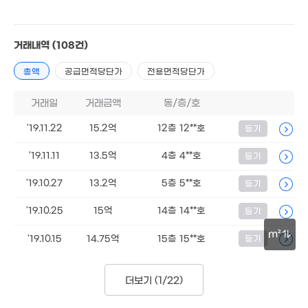
거래내역
(108건)
총액
공급면적당단가
전용면적당단가
거래일
거래금액
동/층/호
'19.11.22
15.2억
12층 12**호
등기
'19.11.11
13.5억
4층 4**호
등기
'19.10.27
13.2억
5층 5**호
등기
'19.10.25
15억
14층 14**호
등기
m²
'19.10.15
14.75억
15층 15**호
등기
36.3억
136m²
30m
더보기 (
1/22
)