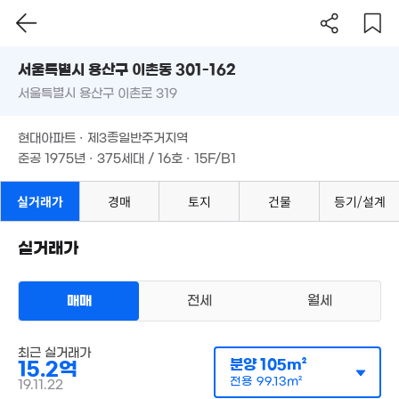
서울시 용산구 이촌동 301-162
서울특별시 용산구 이촌로 319
도로명
서울특별시 용산구 이촌동 301-162
필터
매물 탐색
현대아파트 · 제3종일반주거지역
서울특별시 용산구 이촌로 319
준공 1975년 · 375세대 / 16호 · 15F/B1
현대아파트 · 제3종일반주거지역
준공 1975년 · 375세대 / 16호 · 15F/B1
실거래가
경매
토지
건물
등기/설계
실거래가
매매
전세
월세
최근 실거래가
아파트
분양
105m²
15.2억
매매 15억 1998만원
실거래
전용
99.13m²
19.11.22
공급
105m²
/
전용
99m²
계약일 '19. 11