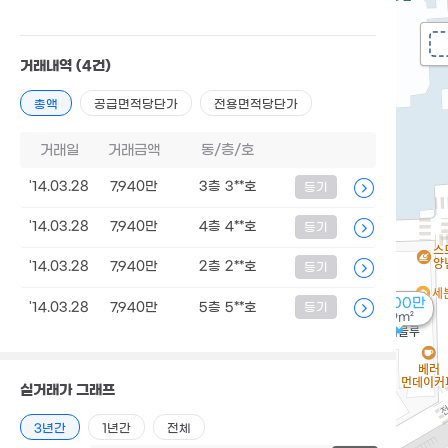
거래내역
(4건)
총액
공급면적당단가
전용면적당단가
거래일
거래금액
동/층/호
'14.03.28
7,940만
3층 3**호
등기
'14.03.28
7,940만
4층 4**호
등기
'14.03.28
7,940만
2층 2**호
등기
5,500만
'14.03.28
7,940만
5층 5**호
등기
39m²
실거래가 그래프
3년간
1년간
전체