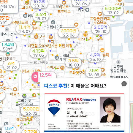
0만원
10.3억
5.2억
'26. 06
'23. 06
/
전용
17m²
'19. 02
5,000만
03
'13. 02
3.6억
,551만
'18. 07
23m²
11.4억
3.05억
7,000만
'24. 07
'25. 10
'25. 06
1.84억
58m²
4.13억
4.9억
'19. 05
'25. 10
3.5억
6억
'18. 03
'21. 02
7.5억
12.5억
'16. 08
'25. 12
디스코 추천!
이 매물은 어때요?
8만
5,000만
'26. 02
1.5억
2.72억
0m²