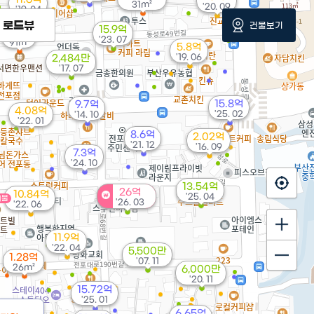
31m²
'20. 09
'19. 04
로드뷰
건물보기
15.9억
1.7억
'23. 07
91m²
5.8억
'19. 06
2,484만
'17. 07
15.8억
9.7억
4.08억
'25. 02
'14. 10
'22. 01
8.6억
2.02억
'21. 12
'16. 09
7.3억
'24. 10
13.54억
26억
10.84억
'25. 04
매물
'26. 03
'22. 06
11.9억
'22. 04
5,500만
1.28억
'07. 11
26m²
6,000만
'20. 11
15.72억
'25. 01
6.65억