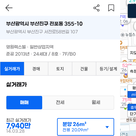
2.
85
7억
'12. 06
부산광역시 부산진구 전포동 355-10
부산광역시 부산진구 서전로58번길 107
영원렉스빌 · 일반상업지역
지
준공 2013년 · 24세대 / 8호 · 7F/B0
52억
실거래가
경매
토지
건물
등기/설계
'26. 06
측
실거래가
평
m
75억
매매
전세
월세
'25. 12
총
단
최근 실거래가
분양
26m²
7,940만
전용
20.09m²
14.03.28