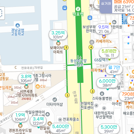
매매 639
1.3억
실거래
'18. 03
공급
21m²
계약일 '14. 
7
9.5억
'21. 06
3.25억
101m²
5,818만
'16. 11
월 7만
41m²
3.8억
105m²
6,000만
38m²
7,90
23m²
1.9억
3.4억
104m²
122m²
5,400만
5,300만
45m²
39m²