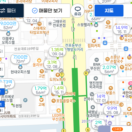
97억
20m²
m²
필터
매물만 보기
지도
2.29억
20억
66m²
'12. 04
9,000만
14.9억
52m²
'15. 11
1.35억
도
'09. 04
7,100만
72m²
3.1억
'12. 08
2.07억
정
56m²
1.73억
44m²
1.4억
1.79억
2
'15. 11
56m²
14억
'17. 01
액
9.9억
가
'25. 08
2억
76m²
다세대