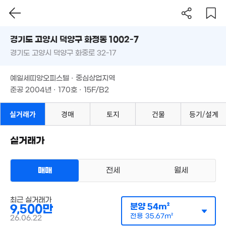
경기도 고양시 덕양구 화정동 1002-7
경기도 고양시 덕양구 화중로 32-17
도로명
경기도 고양시 덕양구 화정동 1002-7
필터
매물 탐색
145.6억
예일세띠앙오피스텔 · 중심상업지역
'21. 01
경기도 고양시 덕양구 화중로 32-17
준공 2004년 · 170호 · 15F/B2
월 135만
0m²
7,600만
예일세띠앙오피스텔 · 중심상업지역
44m²
준공 2004년 · 170호 · 15F/B2
3.1억
실거래가
경매
토지
건물
등기/설계
119m²
3.4억
223m²
실거래가
2.2억
매매
전세
월세
75m²
3.45억
98m²
오피스텔
5.53억
최근 실거래가
매매 9500만원
실거래
164m²
분양
54m²
9,500만
공급
54m²
/
전용
36m²
계약일 '26. 06
전용
35.67m²
26.06.22
4.6억