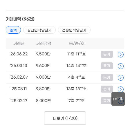
116m²
거래내역
(96건)
총액
공급면적당단가
전용면적당단가
거래일
거래금액
동/층/호
'26.06.22
9,500만
11층 11**호
등기
'26.03.13
9,600만
14층 14**호
등기
'26.02.07
9,000만
4층 4**호
등기
3억
68m
'25.08.11
9,800만
13층 13**호
등기
m²
'25.02.17
8,000만
7층 7**호
등기
30m
더보기 (
1/20
)