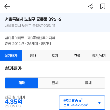
서울시 노원구 공릉동 395-6
월 39
16m²
서울특별시 노원구 동일로190길 11
도로명
서울특별시 노원구 공릉동 395-6
필터
매물 탐색
1,319.09억
참다움아파트 · 제3종일반주거지역
서울특별시 노원구 동일로190길 11
'26. 05
준공 2012년 · 26세대 · 8F/B1
참다움아파트 · 제3종일반주거지역
준공 2012년 · 26세대 · 8F/B1
실거래가
경매
토지
건물
등기/설계
실거래가
5.12억
68m²
매매
전세
월세
6.95억
'14. 11
아파트
2.98억
최근 실거래가
매매 4억 7500만원
35m²
실거래
분양
89m²
4.35억
공급
80m²
/
전용
68m²
계약일 '26. 04
전용
74.4276m²
22.06.03