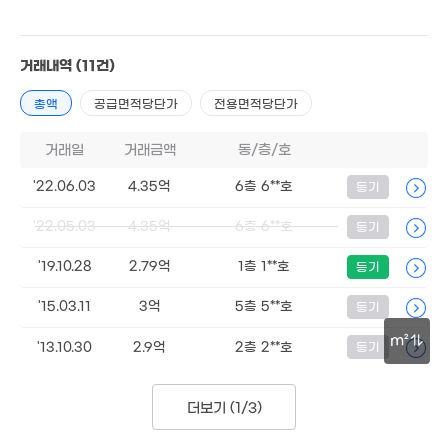
8,300만
4.1억
22m²
'10. 10
1.55억
4.1억
2.3억
거래내역
(11건)
57m²
'08. 06
63m²
1.55억
총액
공급면적당단가
전용면적당단가
33m²
19억
'24. 12
1.16억
거래일
거래금액
42m²
동/층/호
2억
1.46억
'22.06.03
4.35억
6층 6**호
51m²
등기
33m²
8,072
48억
'22.05.03
4.35억
6층 6**호
17m²
등기
매물
6.84억
'26. 05
2.2억
'26. 06
67m²
'19.10.28
2.79억
1층 1**호
등기
월 63
월 70만
'15.03.11
3억
5층 5**호
등기
26m²
41m²
월 25만
m²
'13.10.30
2.9억
2층 2**호
등기
52m²
30m
6,7
27.7억
16
더보기 (
1/3
)
'21. 03