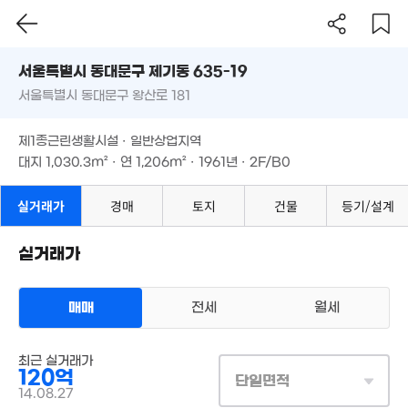
'25. 09
72.8억
서울시 동대문구 제기동 635-19
'26. 06
8.47억
서울특별시 동대문구 왕산로 181
도로명
15억
3,00
'23. 05
'19. 02
서울특별시 동대문구 제기동 635-19
29m
필터
매물 탐색
제1종근린생활시설 · 일반상업지역
서울특별시 동대문구 왕산로 181
대지
1,030.3m²
· 연
1,206m²
· 1961년 · 2F/B0
17억
4억
'22. 03
4,850만
21억
'21. 08
23m²
제1종근린생활시설 · 일반상업지역
'21. 06
대지
1,030.3m²
· 연
1,206m²
· 1961년 · 2F/B0
9.2억
'19. 01
7.7억
실거래가
경매
토지
건물
등기/설계
'21. 08
2.23
'25. 1
12.21억
9,500만
'24. 10
실거래가
'25. 01
130.2억
30억
매매
전세
월세
'25. 11
'23. 10
30억
'17. 07
24.6억
43.5억
상업용건물
매물
'26. 06
'23. 07
매매 120억
최근 실거래가
실거래
120억
대지
1,030m²
/
연
984m²
단일면적
계약일 '14. 08
14.08.27