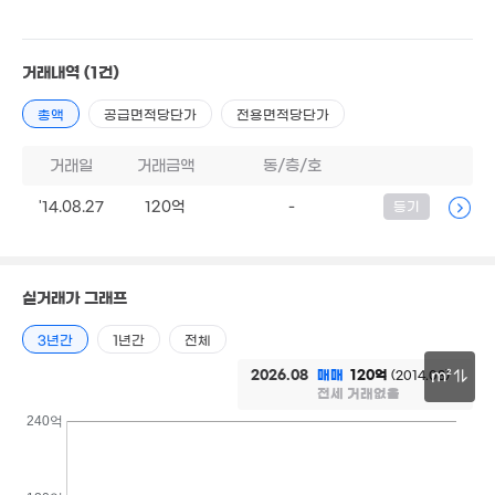
2.
30
2.2억
163억
36m²
'26. 07
거래내역
(1건)
4.95억
총액
공급면적당단가
전용면적당단가
87m²
6.7억
거래일
거래금액
동/층/호
82m²
'14.08.27
120억
-
등기
5,500만
'14. 07
10.32억
128m²
실거래가 그래프
22.43억
'16. 10
3년간
1년간
전체
28.9억
매물
2026.08
매매
120억
(2014.08)
m²
'26. 02
15억
매물
전세 거래없음
4.93
131m²
'19. 0
30m
240억