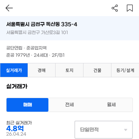
29m²
2.8억
11억
서울시 금천구 독산동 335-4
67m²
'15. 03
서울특별시 금천구 가산로3길 101
도로명
25.6억
2.4억
서울특별시 금천구 독산동 335-4
필터
매물 탐색
'16. 08
39m²
2.35억
2.89억
공단연립 · 준공업지역
37m²
1.85억
서울특별시 금천구 가산로3길 101
69m²
준공 1979년 · 24세대 · 2F/B1
35m²
2.05억
21억
36m²
'20. 0
1.5억
공단연립 · 준공업지역
40m²
준공 1979년 · 24세대 · 2F/B1
1.8억
23억
35m²
2억
'24. 10
4m²
실거래가
경매
토지
건물
등기/설계
2.
2억
16억
32
37m²
'07. 09
4.4억
월 127만
실거래가
103m²
41m²
1.13억
2.85억
34m²
매매
전세
월세
51m²
13.5억
33.4억
'07. 12
'16. 08
다세대
최근 실거래가
매매 7억 1500만원
4.8억
실거래
단일면적
공급
62m²
/
전용
54m²
26.04.24
계약일 '26. 04