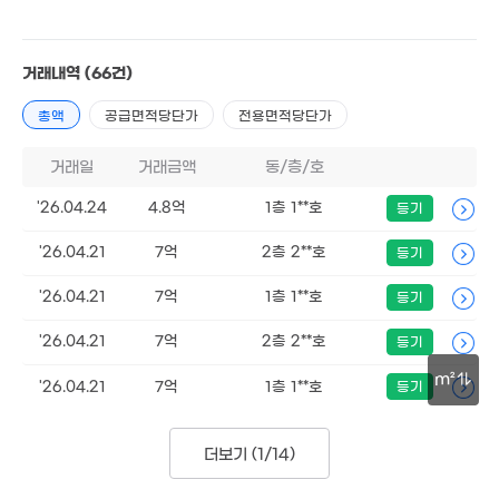
2.79억
26.7억
41m²
'09. 12
월 10만
82m²
거래내역
(66건)
40억
'19. 05
3.18억
총액
공급면적당단가
전용면적당단가
40m²
30억
23.1억
'13. 02
'13. 09
거래일
거래금액
동/층/호
3.99억
52억
42m²
'26.04.24
4.8억
1층 1**호
등기
'22. 07
4.62억
66m²
'26.04.21
7억
2층 2**호
등기
47억
'16. 06
'26.04.21
7억
1층 1**호
등기
'26.04.21
7억
2층 2**호
등기
1.94억
m²
32m²
'26.04.21
7억
1층 1**호
등기
4.45억
30m
80m²
26억
더보기 (
1/14
)
'11. 04