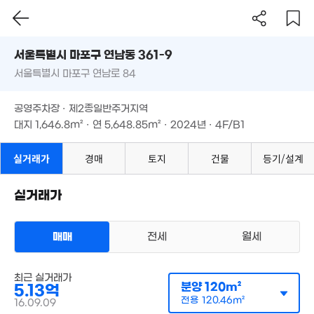
13.83억
서울시 마포구 연남동 361-9
'15. 07
60억
7.4억
서울특별시 마포구 연남로 84
도로명
'26. 02
'07. 07
서울특별시 마포구 연남동 361-9
필터
매물 탐색
23억
공영주차장 · 제2종일반주거지역
'25. 07
4.35억
서울특별시 마포구 연남로 84
대지
1,646.8m²
· 연
5,648.85m²
· 2024년 · 4F/B1
92m²
3.35억
85억
공영주차장 · 제2종일반주거지역
83m²
'26. 06
대지
1,646.8m²
· 연
5,648.85m²
· 2024년 · 4F/B1
월 38
22m²
,000만
실거래가
경매
토지
건물
등기/설계
'07. 03
실거래가
월 11만
33m²
9억
0m²
46.14억
매매
전세
월세
매물
'21. 09
2.5
1.47억
'15. 0
'06. 05
다세대
280억
매물
최근 실거래가
매매 5억 1300만원
'25. 11
실거래
분양
120m²
23억
5.13억
공급
120m²
/
전용
120m²
'26. 07
계약일 '16. 09
전용
120.46m²
16.09.09
50억