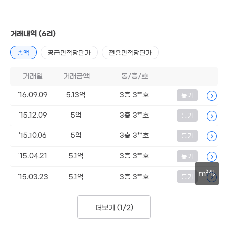
'26. 02
3.72억
4.27억
거래내역
(6건)
38m²
86m²
41억
매물
'21. 10
5.45억
총액
공급면적당단가
전용면적당단가
34m²
8.75억
매물
'08. 04
14.3억
1.9억
거래일
거래금액
동/층/호
'26. 07
50m²
5,000만
'16.09.09
5.13억
3층 3**호
등기
2.4억
'08. 06
38m²
'15.12.09
5억
3층 3**호
등기
3.9억
3.25억
40m²
41m²
2.98억
15억
'15.10.06
5억
3층 3**호
등기
41m²
'11. 06
'15.04.21
5.1억
3층 3**호
등기
3.79억
m²
'15.03.23
5.1억
3층 3**호
등기
65m²
월 45만
32억
54m²
30m
'26. 07
12.8억
더보기 (
1/2
)
13.8억
'08. 04
'25. 07